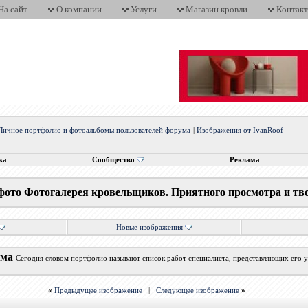
На сайт
О компании
Услуги
Магазин кровли
Контак
Личное портфолио и фотоальбомы пользователей форума
|
Изображения от IvanRoof
ка
Сообщество
Реклама
фото Фотогалерея кровельщиков. Приятного просмотра и тв
Новые изображения
ума
Сегодня словом портфолио называют список работ специалиста, представляющих его у
«
Предыдущее изображение
|
Следующее изображение
»