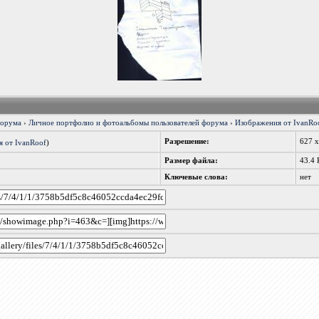
форума
›
Личное портфолио и фотоальбомы пользователей форума
›
Изображения от IvanRoo
Разрешение:
627 
я от IvanRoof
)
Размер файла:
43.4 
Ключевые слова:
нет