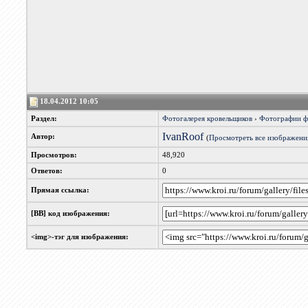
18.04.2012 10:05
Раздел:
Фотогалерея кровельщиков
›
Фотографии 
IvanRoof
Автор:
(
Просмотреть все изображени
Просмотров:
48,920
Ответов:
0
Прямая ссылка:
[BB] код изображения:
<img>-тэг для изображения: