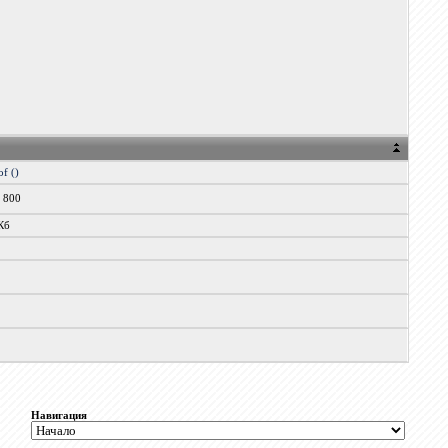
f ()
x 800
Кб
Навигация