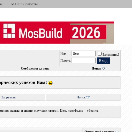
ты
Наши работы
Имя
Запомнить?
Пароль
Сообщения за день
Поиск
орческих успехов Вам!
Загрузить
Поиск
мения, навыки и знания с лучших сторон. Цель портфолио – убедить
Опции изображения