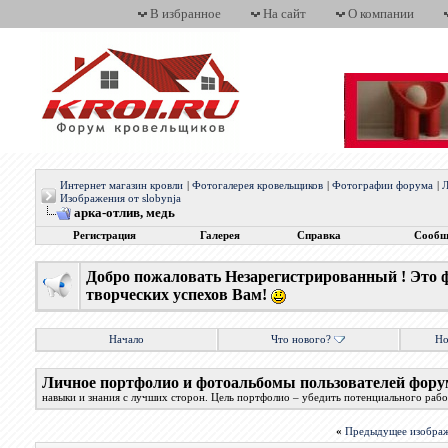
В избранное
На сайт
О компании
Интернет магазин кровли
|
Фотогалерея кровельщиков
|
Фотографии форума
|
Л
Изображения от slobynja
арка-отлив, медь
Регистрация
Галерея
Справка
Сообщ
Добро пожаловать Незарегистрированный ! Это 
творческих успехов Вам!
Начало
Что нового?
Но
Личное портфолио и фотоальбомы пользователей фору
навыки и знания с лучших сторон. Цель портфолио – убедить потенциального работ
«
Предыдущее изобра