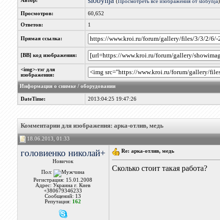
slobynja
Автор:
(
Просмотреть все изображения от slobynja
)
Просмотров:
60,652
Ответов:
1
Прямая ссылка:
[BB] код изображения:
<img>-тэг для
изображения:
Информация о снимке / оборудовании
DateTime:
2013:04:25 19:47:26
Комментарии для изображения: арка-отлив, медь
18.06.2013, 01:33
головиенко николай+
Re: арка-отлив, медь
Новичок
Сколько стоит такая работа?
Пол:
Регистрация: 15.01.2008
Адрес: Украина г. Киев
+380679346233
Сообщений: 13
Репутация:
162