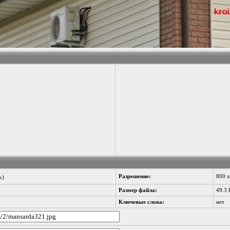
Разрешение:
800 
x
)
Размер файла:
49.3 
Ключевые слова:
нет