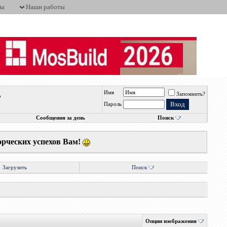
ты
Наши работы
Имя
Запомнить?
о
Пароль
Сообщения за день
Поиск
орческих успехов Вам!
Загрузить
Поиск
Опции изображения