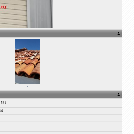
›
x 531
Кб