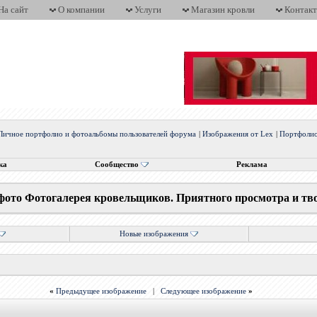
На сайт
О компании
Услуги
Магазин кровли
Контак
Личное портфолио и фотоальбомы пользователей форума
|
Изображения от Lex
|
Портфоли
ка
Сообщество
Реклама
фото Фотогалерея кровельщиков. Приятного просмотра и тв
Новые изображения
«
Предыдущее изображение
|
Следующее изображение
»