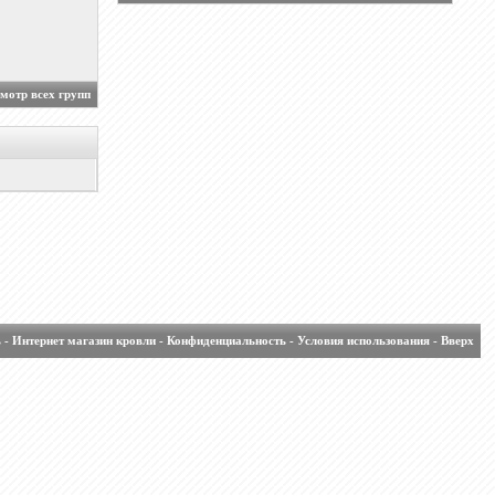
мотр всех групп
ь
-
Интернет магазин кровли
-
Конфиденциальность
-
Условия использования
-
Вверх