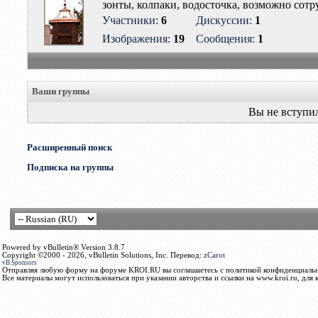
зонты, колпаки, водосточка, возможно сот
Участники:
6
Дискуссии:
1
Изображения:
19
Сообщения:
1
Ваши группы
Вы не вступи
Расширенный поиск
Подписка на группы
Powered by vBulletin® Version 3.8.7
Copyright ©2000 - 2026, vBulletin Solutions, Inc. Перевод:
zCarot
vB.Sponsors
Отправляя любую форму на форуме KROI.RU вы соглашаетесь с политикой конфиденциальн
Все материалы могут использоваться при указании авторства и ссылки на www.kroi.ru, для 