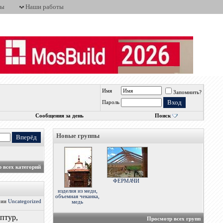
ты
Наши работы
Имя
Запомнить?
Пароль
Сообщения за день
Поиск
Новые группы
 всех категорий
ФЕРМАЧИ
изделия из меди,
объемная чеканка,
ории
Uncategorized
медь
птур,
Просмотр всех групп