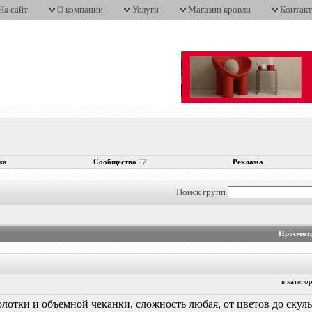
На сайт
О компании
Услуги
Магазин кровли
Контак
ка
Сообщество
Реклама
Поиск групп
Просмотр
в катег
лотки и объемной чеканки, сложность любая, от цветов до скуль