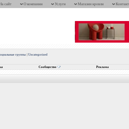
На сайт
О компании
Услуги
Магазин кровли
Контак
оциальные группы
|
Uncategorized
ка
Сообщество
Реклама