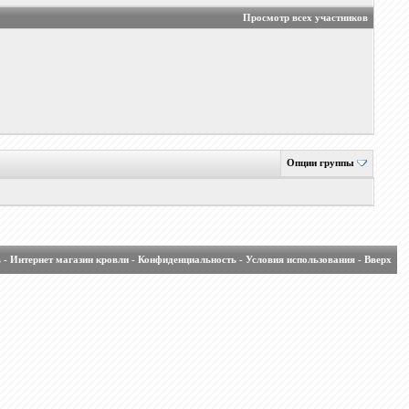
Просмотр всех участников
Опции группы
ь
-
Интернет магазин кровли
-
Конфиденциальность
-
Условия использования
-
Вверх