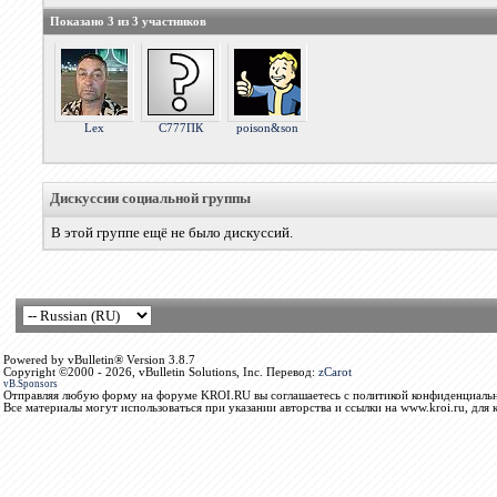
Показано 3 из 3 участников
Lex
С777ПК
poison&son
Дискуссии социальной группы
В этой группе ещё не было дискуссий.
Powered by vBulletin® Version 3.8.7
Copyright ©2000 - 2026, vBulletin Solutions, Inc. Перевод:
zCarot
vB.Sponsors
Отправляя любую форму на форуме KROI.RU вы соглашаетесь с политикой конфиденциальн
Все материалы могут использоваться при указании авторства и ссылки на www.kroi.ru, для 