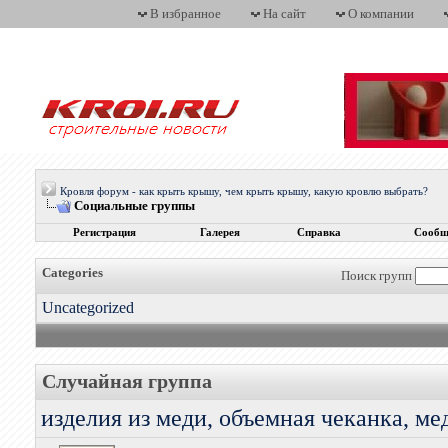
В избранное
На сайт
О компании
Кровля форум - как крыть крышу, чем крыть крышу, какую кровлю выбрать?
Социальные группы
Регистрация
Галерея
Справка
Сообщ
Categories
Поиск групп
Uncategorized
Случайная группа
изделия из меди, объемная чеканка, ме