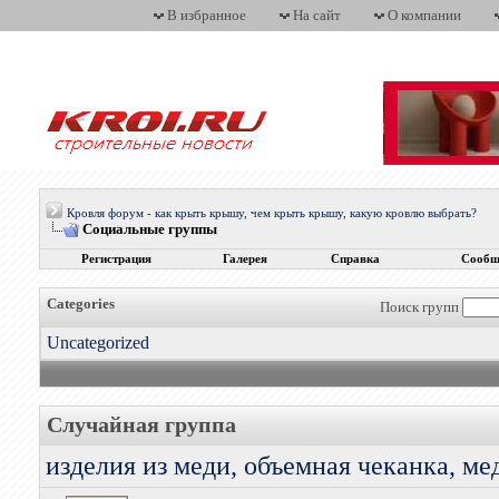
В избранное
На сайт
О компании
Кровля форум - как крыть крышу, чем крыть крышу, какую кровлю выбрать?
Социальные группы
Регистрация
Галерея
Справка
Сообщ
Categories
Поиск групп
Uncategorized
Случайная группа
изделия из меди, объемная чеканка, ме