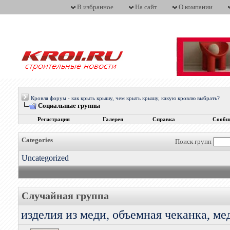
В избранное
На сайт
О компании
Кровля форум - как крыть крышу, чем крыть крышу, какую кровлю выбрать?
Социальные группы
Регистрация
Галерея
Справка
Сообщ
Categories
Поиск групп
Uncategorized
Случайная группа
изделия из меди, объемная чеканка, ме