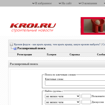
В избранное
На сайт
О компании
Кровля форум - как крыть крышу, чем крыть крышу, какую кровлю выбрать?
|
С
Расширенный поиск
Регистрация
Галерея
Справка
Сообщ
Расширенный поиск
Поиск по ключевым словам
Ключевые слова:
Найти группы с
Пользовате
Дискуссии