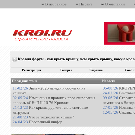
В избранное
На сайт
О компании
Кровля форум - как крыть крышу, чем крыть крышу, какую кро
Регистрация
Галерея
Справка
Сообщ
Последние темы
Новости
11-02 '26
Зима - 2026 наледи и сосульки на
05-08 '26
KROVENT
крышах
24-07 '26
Выставка
02-09 '24
Изменения в правилах проектирования
09-06 '26
Строител
кровель «СНиП II-26-76 Кровли»
комплекса в Новор
21-12 '23
Как крыша держит такие снеговые
27-05 '26
Новинка 
нагрузки?
12-05 '26
Сколько 
21-08 '23
Что за технология крыши?
24-04 '23
Прозрачный шифер