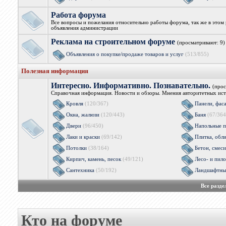
Работа форума
Все вопросы и пожелания относительно работы форума, так же в этом 
объявления администрации
Реклама на строительном форуме
(просматривают: 9)
Объявления о покупке/продаже товаров и услуг
(513/855)
Полезная информация
Интересно. Информативно. Познавательно.
(прос
Справочная информация. Новости и обзоры. Мнения авторитетных ист
Кровля
(120/367)
Панели, фас
Окна, жалюзи
(120/443)
Баня
(67/364
Двери
(96/450)
Напольные п
Лаки и краски
(69/142)
Плитка, обл
Потолки
(38/164)
Бетон, смеси
Кирпич, камень, песок
(49/121)
Лесо- и пил
Сантехника
(50/192)
Ландшафтны
Все разд
Кто на форуме