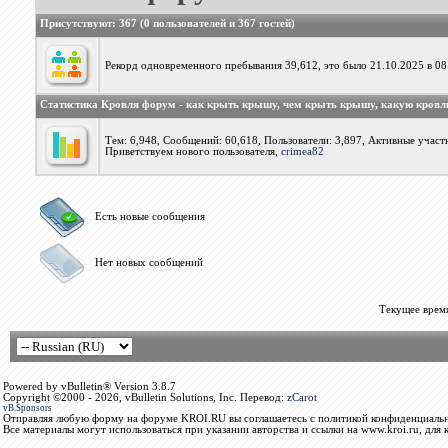
Присутствуют
: 367 (0 пользователей и 367 гостей)
Рекорд одновременного пребывания 39,612, это было 21.10.2025 в 08
Статистика Кровля форум - как крыть крышу, чем крыть крышу, какую кров
Тем: 6,948, Сообщений: 60,618, Пользователи: 3,897,
Активные участн
Приветствуем нового пользователя,
crimea82
Есть новые сообщения
Нет новых сообщений
Текущее врем
Powered by vBulletin® Version 3.8.7
Copyright ©2000 - 2026, vBulletin Solutions, Inc. Перевод:
zCarot
vB.Sponsors
Отправляя любую форму на форуме KROI.RU вы соглашаетесь с политикой конфиденциальн
Все материалы могут использоваться при указании авторства и ссылки на www.kroi.ru, для 