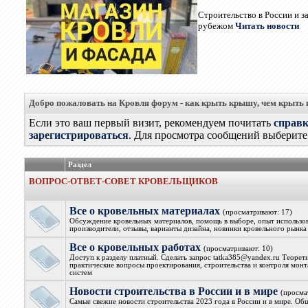
Строительство в России и з
рубежом
Читать новости
Добро пожаловать на Кровля форум - как крыть крышу, чем крыть
Если это ваш первый визит, рекомендуем почитать
справ
зарегистрироваться
. Для просмотра сообщений выберите 
Раздел
ВОПРОС-ОТВЕТ-СОВЕТ КРОВЕЛЬЩИКОВ
Все о кровельных материалах
(просматривают: 17)
Обсуждение кровельных материалов, помощь в выборе, опыт использова
производители, отзывы, варианты дизайна, новинки кровельного рынка
Все о кровельных работах
(просматривают: 10)
Доступ к разделу платный. Сделать запрос tatka385@yandex.ru Теорет
практические вопросы проектирования, строительства и контроля мон
систем
Новости строительства в России и в мире
(просма
Самые свежие новости строительства 2023 года в России и в мире. Об