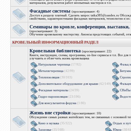
материалов, результатов работ неопытных мастеров и т.п.
Фасадные системы
(просматривают: 4)
Доступ к разделу платный. Сделать запрос tatka385@yandex.ru Обсужд
свойствами, характеристиками фасадных материалов, технологии и их 
Семинары по кровле, конференции, выстав
(просматривают: 3)
Обучение кровельному мастерству. Анонсы предстоящих событий, от
КРОВЕЛЬНЫЙ ИНФОРМАЦИОННЫЙ РАЗДЕЛ
Кровельная библиотека
(просматривают: 22)
Книги, инструкции, схемы, программы, on-line сервисы и т.п. Все для 
улучшить и облегчить жизнь кровельщика
Натуральная черепица
(17/92)
Фальц 
Металлочерепица
(42/99)
Битумн
Теплоизоляция
(30/103)
Стропи
Дополнительное оборудование для крыши
(62/149)
Фальцев
Фасадные материалы
(24/39)
СНиПы 
Гидро-пароизоляция
(23/196)
Водост
Для консультантов форума
(1/80)
Жизнь вне стройки
(просматривают: 10)
Обсуждение самых разных житейских тем, не связанных с основной т
Кино и музыка
(35/322)
Отдых и пут
Здоровье
(35/168)
Юмор
(38/6