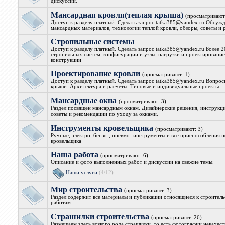
дискуссии.
Мансардная кровля(теплая крыша)
(просматривают:
Доступ к разделу платный. Сделать запрос tatka385@yandex.ru Обсуж
мансардных материалов, технологии теплой кровли, обзоры, советы и
Стропильные системы
Доступ к разделу платный. Сделать запрос tatka385@yandex.ru Более 
стропильных систем, конфигурации и узлы, нагрузки и проектирование
конструкции
Проектирование кровли
(просматривают: 1)
Доступ к разделу платный. Сделать запрос tatka385@yandex.ru Вопрос
крыши. Архитектура и расчеты. Типовые и индивидуальные проекты.
Мансардные окна
(просматривают: 3)
Раздел посвящен мансардным окнам. Дизайнерские решения, инструкци
советы и рекомендации по уходу за окнами.
Инструменты кровельщика
(просматривают: 3)
Ручные, электро, бензо-, пневмо- инструменты и все приспособления 
кровельщика
Наша работа
(просматривают: 6)
Описание и фото выполненных работ и дискуссии на свежие темы.
Наши услуги
(4/12)
Мир строительства
(просматривают: 3)
Раздел содержит все материалы и публикации относящиеся к строител
работам
Страшилки строительства
(просматривают: 26)
Размещаем здесь всякого рода страшилки, то есть фотографии некачес