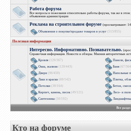
Работа форума
Все вопросы и пожелания относительно работы форума, так же в этом 
объявления администрации
Реклама на строительном форуме
(просматривают: 14
Объявления о покупке/продаже товаров и услуг
(513/855)
Полезная информация
Интересно. Информативно. Познавательно.
(прос
Справочная информация. Новости и обзоры. Мнения авторитетных ист
Кровля
(120/367)
Панели, фас
Окна, жалюзи
(120/443)
Баня
(67/364
Двери
(96/450)
Напольные п
Лаки и краски
(69/142)
Плитка, обл
Потолки
(38/164)
Бетон, смеси
Кирпич, камень, песок
(49/121)
Лесо- и пил
Сантехника
(50/192)
Ландшафтны
Все разд
Кто на форуме