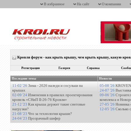
В избранное
На сайт
О компании
Кровля форум - как крыть крышу, чем крыть крышу, какую кро
Регистрация
Галерея
Справка
Сообщ
Последние темы
Новости
11-02 '26
Зима - 2026 наледи и сосульки на
05-08 '26
KROVENT
крышах
24-07 '26
Выставка
02-09 '24
Изменения в правилах проектирования
09-06 '26
Строител
кровель «СНиП II-26-76 Кровли»
комплекса в Новор
21-12 '23
Как крыша держит такие снеговые
27-05 '26
Новинка 
нагрузки?
12-05 '26
Сколько 
21-08 '23
Что за технология крыши?
24-04 '23
Прозрачный шифер