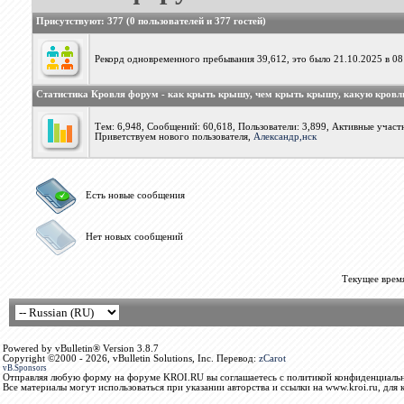
Присутствуют
: 377 (0 пользователей и 377 гостей)
Рекорд одновременного пребывания 39,612, это было 21.10.2025 в 08
Статистика Кровля форум - как крыть крышу, чем крыть крышу, какую кров
Тем: 6,948, Сообщений: 60,618, Пользователи: 3,899,
Активные участн
Приветствуем нового пользователя,
Александр,нск
Есть новые сообщения
Нет новых сообщений
Текущее врем
Powered by vBulletin® Version 3.8.7
Copyright ©2000 - 2026, vBulletin Solutions, Inc. Перевод:
zCarot
vB.Sponsors
Отправляя любую форму на форуме KROI.RU вы соглашаетесь с политикой конфиденциальн
Все материалы могут использоваться при указании авторства и ссылки на www.kroi.ru, для 