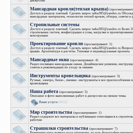
дискуссии.
Мансардная кровля(теплая крыша)
(просматривают
Доступ к разделу платный. Сделать запрос tatka385@yandex.ru Обсуж
мансардных материалов, технологии теплой кровли, обзоры, советы и
Стропильные системы
Доступ к разделу платный. Сделать запрос tatka385@yandex.ru Более 
стропильных систем, конфигурации и узлы, нагрузки и проектирование
конструкции
Проектирование кровли
(просматривают: 1)
Доступ к разделу платный. Сделать запрос tatka385@yandex.ru Вопрос
крыши. Архитектура и расчеты. Типовые и индивидуальные проекты.
Мансардные окна
(просматривают: 4)
Раздел посвящен мансардным окнам. Дизайнерские решения, инструкци
советы и рекомендации по уходу за окнами.
Инструменты кровельщика
(просматривают: 3)
Ручные, электро, бензо-, пневмо- инструменты и все приспособления 
кровельщика
Наша работа
(просматривают: 5)
Описание и фото выполненных работ и дискуссии на свежие темы.
Наши услуги
(4/12)
Мир строительства
(просматривают: 1)
Раздел содержит все материалы и публикации относящиеся к строител
работам
Страшилки строительства
(просматривают: 7)
Размещаем здесь всякого рода страшилки, то есть фотографии некачес