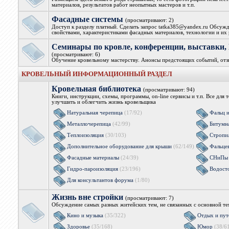
материалов, результатов работ неопытных мастеров и т.п.
Фасадные системы
(просматривают: 2)
Доступ к разделу платный. Сделать запрос tatka385@yandex.ru Обсужд
свойствами, характеристиками фасадных материалов, технологии и их 
Семинары по кровле, конференции, выстав
(просматривают: 6)
Обучение кровельному мастерству. Анонсы предстоящих событий, от
КРОВЕЛЬНЫЙ ИНФОРМАЦИОННЫЙ РАЗДЕЛ
Кровельная библиотека
(просматривают: 94)
Книги, инструкции, схемы, программы, on-line сервисы и т.п. Все для 
улучшить и облегчить жизнь кровельщика
Натуральная черепица
(17/92)
Фальц 
Металлочерепица
(42/99)
Битумн
Теплоизоляция
(30/103)
Стропи
Дополнительное оборудование для крыши
(62/149)
Фальцев
Фасадные материалы
(24/39)
СНиПы 
Гидро-пароизоляция
(23/196)
Водост
Для консультантов форума
(1/80)
Жизнь вне стройки
(просматривают: 7)
Обсуждение самых разных житейских тем, не связанных с основной т
Кино и музыка
(35/322)
Отдых и пут
Здоровье
(35/168)
Юмор
(38/6