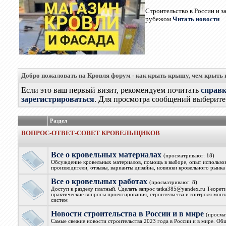
Строительство в России и з
рубежом
Читать новости
Добро пожаловать на Кровля форум - как крыть крышу, чем крыть
Если это ваш первый визит, рекомендуем почитать
справ
зарегистрироваться
. Для просмотра сообщений выберите 
Раздел
ВОПРОС-ОТВЕТ-СОВЕТ КРОВЕЛЬЩИКОВ
Все о кровельных материалах
(просматривают: 18)
Обсуждение кровельных материалов, помощь в выборе, опыт использова
производители, отзывы, варианты дизайна, новинки кровельного рынка
Все о кровельных работах
(просматривают: 8)
Доступ к разделу платный. Сделать запрос tatka385@yandex.ru Теорет
практические вопросы проектирования, строительства и контроля мон
систем
Новости строительства в России и в мире
(просма
Самые свежие новости строительства 2023 года в России и в мире. Об