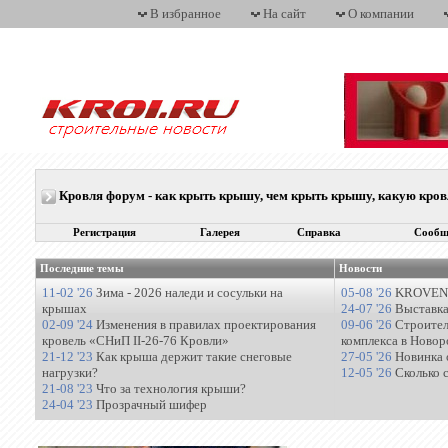
В избранное
На сайт
О компании
Кровля форум - как крыть крышу, чем крыть крышу, какую кро
Регистрация
Галерея
Справка
Сообщ
Последние темы
Новости
11-02 '26
Зима - 2026 наледи и сосульки на
05-08 '26
KROVENT
крышах
24-07 '26
Выставка
02-09 '24
Изменения в правилах проектирования
09-06 '26
Строител
кровель «СНиП II-26-76 Кровли»
комплекса в Новор
21-12 '23
Как крыша держит такие снеговые
27-05 '26
Новинка 
нагрузки?
12-05 '26
Сколько 
21-08 '23
Что за технология крыши?
24-04 '23
Прозрачный шифер