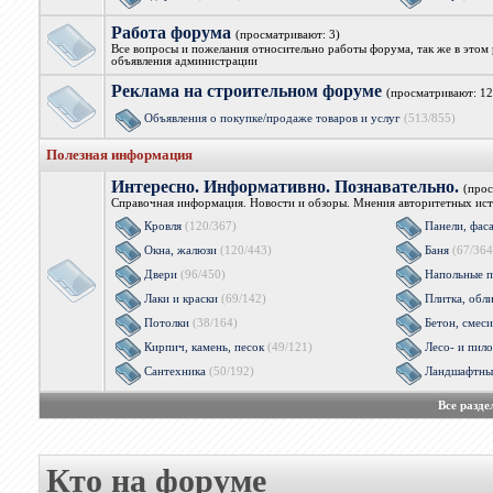
Работа форума
(просматривают: 3)
Все вопросы и пожелания относительно работы форума, так же в этом 
объявления администрации
Реклама на строительном форуме
(просматривают: 12
Объявления о покупке/продаже товаров и услуг
(513/855)
Полезная информация
Интересно. Информативно. Познавательно.
(прос
Справочная информация. Новости и обзоры. Мнения авторитетных ист
Кровля
(120/367)
Панели, фас
Окна, жалюзи
(120/443)
Баня
(67/364
Двери
(96/450)
Напольные п
Лаки и краски
(69/142)
Плитка, обл
Потолки
(38/164)
Бетон, смеси
Кирпич, камень, песок
(49/121)
Лесо- и пил
Сантехника
(50/192)
Ландшафтны
Все разд
Кто на форуме