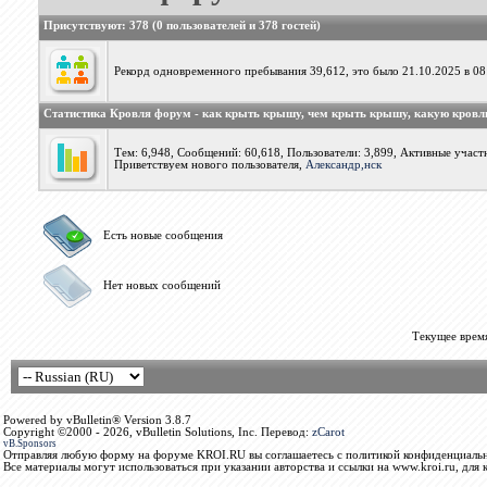
Присутствуют
: 378 (0 пользователей и 378 гостей)
Рекорд одновременного пребывания 39,612, это было 21.10.2025 в 08
Статистика Кровля форум - как крыть крышу, чем крыть крышу, какую кров
Тем: 6,948, Сообщений: 60,618, Пользователи: 3,899,
Активные участн
Приветствуем нового пользователя,
Александр,нск
Есть новые сообщения
Нет новых сообщений
Текущее врем
Powered by vBulletin® Version 3.8.7
Copyright ©2000 - 2026, vBulletin Solutions, Inc. Перевод:
zCarot
vB.Sponsors
Отправляя любую форму на форуме KROI.RU вы соглашаетесь с политикой конфиденциальн
Все материалы могут использоваться при указании авторства и ссылки на www.kroi.ru, для 