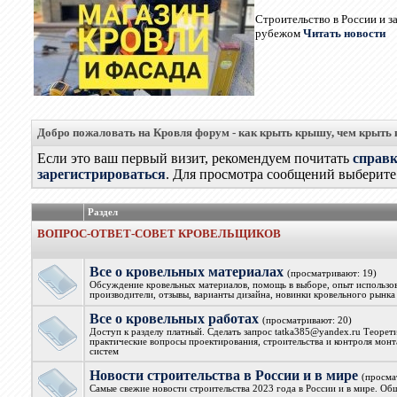
Строительство в России и з
рубежом
Читать новости
Добро пожаловать на Кровля форум - как крыть крышу, чем крыть
Если это ваш первый визит, рекомендуем почитать
справ
зарегистрироваться
. Для просмотра сообщений выберите 
Раздел
ВОПРОС-ОТВЕТ-СОВЕТ КРОВЕЛЬЩИКОВ
Все о кровельных материалах
(просматривают: 19)
Обсуждение кровельных материалов, помощь в выборе, опыт использова
производители, отзывы, варианты дизайна, новинки кровельного рынка
Все о кровельных работах
(просматривают: 20)
Доступ к разделу платный. Сделать запрос tatka385@yandex.ru Теорет
практические вопросы проектирования, строительства и контроля мон
систем
Новости строительства в России и в мире
(просма
Самые свежие новости строительства 2023 года в России и в мире. Об