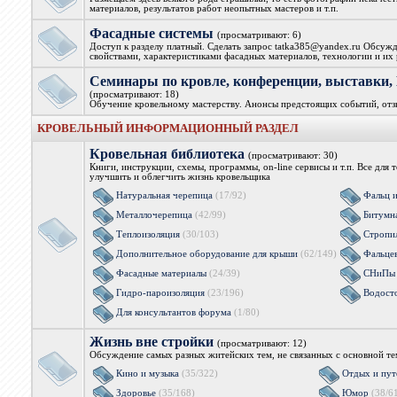
материалов, результатов работ неопытных мастеров и т.п.
Фасадные системы
(просматривают: 6)
Доступ к разделу платный. Сделать запрос tatka385@yandex.ru Обсужд
свойствами, характеристиками фасадных материалов, технологии и их 
Семинары по кровле, конференции, выстав
(просматривают: 18)
Обучение кровельному мастерству. Анонсы предстоящих событий, от
КРОВЕЛЬНЫЙ ИНФОРМАЦИОННЫЙ РАЗДЕЛ
Кровельная библиотека
(просматривают: 30)
Книги, инструкции, схемы, программы, on-line сервисы и т.п. Все для 
улучшить и облегчить жизнь кровельщика
Натуральная черепица
(17/92)
Фальц 
Металлочерепица
(42/99)
Битумн
Теплоизоляция
(30/103)
Стропи
Дополнительное оборудование для крыши
(62/149)
Фальцев
Фасадные материалы
(24/39)
СНиПы 
Гидро-пароизоляция
(23/196)
Водост
Для консультантов форума
(1/80)
Жизнь вне стройки
(просматривают: 12)
Обсуждение самых разных житейских тем, не связанных с основной т
Кино и музыка
(35/322)
Отдых и пут
Здоровье
(35/168)
Юмор
(38/6