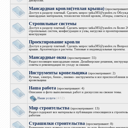
дискуссии.
Мансардная кровля(теплая крыша)
(просматривают:
Доступ к разделу платный. Сделать запрос tatka385@yandex.ru Обсуж
мансардных материалов, технологии теплой кровли, обзоры, советы и
Стропильные системы
Доступ к разделу платный. Сделать запрос tatka385@yandex.ru Более 
стропильных систем, конфигурации и узлы, нагрузки и проектирование
конструкции
Проектирование кровли
Доступ к разделу платный. Сделать запрос tatka385@yandex.ru Вопрос
крыши. Архитектура и расчеты. Типовые и индивидуальные проекты.
Мансардные окна
(просматривают: 55)
Раздел посвящен мансардным окнам. Дизайнерские решения, инструкци
советы и рекомендации по уходу за окнами.
Инструменты кровельщика
(просматривают: 2)
Ручные, электро, бензо-, пневмо- инструменты и все приспособления 
кровельщика
Наша работа
(просматривают: 4)
Описание и фото выполненных работ и дискуссии на свежие темы.
Наши услуги
(4/12)
Мир строительства
(просматривают: 13)
Раздел содержит все материалы и публикации относящиеся к строител
работам
Страшилки строительства
(просматривают: 8)
Размещаем здесь всякого рода страшилки, то есть фотографии некачес