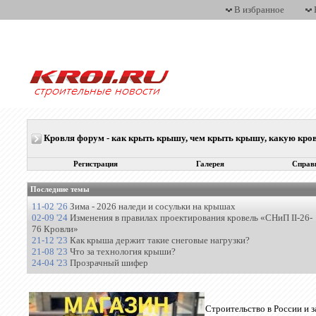
В избранное
Кровля форум - как крыть крышу, чем крыть крышу, какую кр
Регистрация
Галерея
Справ
Последние темы
11-02 '26
Зима - 2026 наледи и сосульки на крышах
02-09 '24
Изменения в правилах проектирования кровель «СНиП II-26-
76 Кровли»
21-12 '23
Как крыша держит такие снеговые нагрузки?
21-08 '23
Что за технология крыши?
24-04 '23
Прозрачный шифер
Строительство в России и 