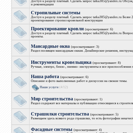
Доступ к разделу платный. Сделать запрос tatka385@yandex.ru Обсуж
и рекомендации
Стропильные системы
Доступ к разделу платный. Сделать запрос tatka385@yandex.ru Более 
проектирование стропил кровельной конструкции
Проектирование кровли
(просматривают: 6)
Доступ к разделу платный. Сделать запрос tatka385@yandex.ru Вопро
проекты.
Мансардные окна
(просматривают: 3)
Раздел посвящен мансардным окнам. Дизайнерские решения, инструкци
Инструменты кровельщика
(просматривают: 8)
Ручные, электро, бензо-, пневмо- инструменты и все приспособления
Наша работа
(просматривают: 6)
Описание и фото выполненных работ и дискуссии на свежие темы.
Наши услуги
(4/12)
Мир строительства
(просматривают: 1)
Раздел содержит все материалы и публикации относящиеся к строите
Страшилки строительства
(просматривают: 5)
Размещаем здесь всякого рода страшилки, то есть фотографии некачес
Фасадные системы
(просматривают: 4)