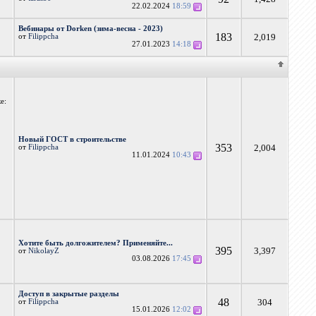
22.02.2024
18:59
Вебинары от Dorken (зима-весна - 2023)
183
2,019
от
Filippcha
27.01.2023
14:18
е:
Новый ГОСТ в строительстве
353
2,004
от
Filippcha
11.01.2024
10:43
Хотите быть долгожителем? Применяйте...
395
3,397
от
NikolayZ
03.08.2026
17:45
Доступ в закрытые разделы
48
304
от
Filippcha
15.01.2026
12:02