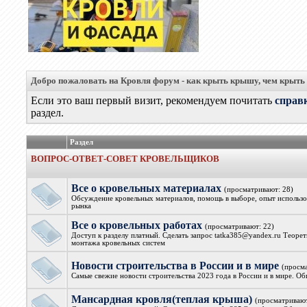
Добро пожаловать на Кровля форум - как крыть крышу, чем крыть
Если это ваш первый визит, рекомендуем почитать
справ
раздел.
Раздел
ВОПРОС-ОТВЕТ-СОВЕТ КРОВЕЛЬЩИКОВ
Все о кровельных материалах
(просматривают: 28)
Обсуждение кровельных материалов, помощь в выборе, опыт использов
рынка
Все о кровельных работах
(просматривают: 22)
Доступ к разделу платный. Сделать запрос tatka385@yandex.ru Теорет
монтажа кровельных систем
Новости строительства в России и в мире
(просм
Самые свежие новости строительства 2023 года в России и в мире. О
Мансардная кровля(теплая крыша)
(просматривают