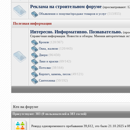
Реклама на строительном форуме
(просматривают: 1
Объявления о покупке/продаже товаров и услуг
(513/855)
Полезная информация
Интересно. Информативно. Познавательно.
(про
Справочная информация. Новости и обзоры. Мнения авторитетных ист
Кровля
(120/367)
Окна, жалюзи
(120/443)
Двери
(96/450)
Лаки и краски
(69/142)
Потолки
(38/164)
Кирпич, камень, песок
(49/121)
Сантехника
(50/192)
Кто на форуме
Присутствуют
: 383 (0 пользователей и 383 гостей)
Рекорд одновременного пребывания 39,612, это было 21.10.2025 в 08