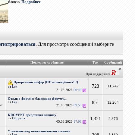
блоков.
Подробнее
егистрироваться
. Для просмотра сообщений выберите
Последнее сообщение
Тем
Сообщений
При поддержке:
Прозрачный шифер [НЕ поликарбонат!!!]
723
11,747
от
Lex
о
21.06.2026
09:49
Отзыв о форуме: благодаря форуму...
851
12,204
от
Lex
е:
21.06.2026
09:53
KROVENT представил новинку
1,321
2,876
от
Filippcha
05.08.2026
17:08
Утепление над межкомнатными стенами
206
5,169
от
Lex