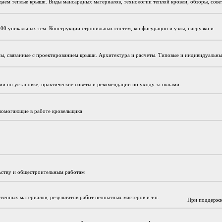
даем теплые крыши. Виды мансардных материалов, технологии теплой кровли, обзоры, сове
200 уникальных тем. Конструкции стропильных систем, конфигурации и узлы, нагрузки и
сы, связанные с проектированием крыши. Архитектура и расчеты. Типовые и индивидуальн
и по установке, практические советы и рекомендации по уходу за окнами.
 помогающие в работе кровельщика
льству и общестроительным работам
твенных материалов, результатов работ неопытных мастеров и т.п.
При поддержк