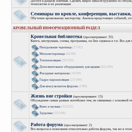
Доступ к разделу платный. Сделать запрос tatka385@yandex.ru Обсуж
технологии и их реализация
Семинары по кровле, конференции, выстав
Обучение кровельному мастерству. Анонсы предстоящих событий, от
КРОВЕЛЬНЫЙ ИНФОРМАЦИОННЫЙ РАЗДЕЛ
Кровельная библиотека
(просматривают: 35)
Книги, инструкции, схемы, программы, on-line сервисы и т.п. Все дл
Натуральная черепица
(17/92)
Металлочерепица
(42/99)
Теплоизоляция
(30/103)
Дополнительное оборудование для крыши
(62/149)
Фасадные материалы
(24/39)
Гидро-пароизоляция
(23/196)
Для консультантов форума
(1/80)
Жизнь вне стройки
(просматривают: 13)
Обсуждение самых разных житейских тем, не связанных с основной т
Кино и музыка
(35/322)
Здоровье
(35/168)
Работа форума
(просматривают: 2)
Все вопросы и пожелания относительно работы форума, так же в это