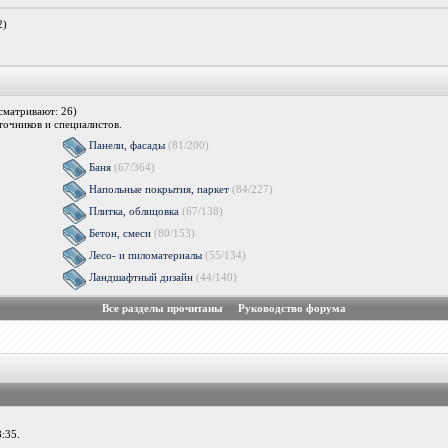
2)
сматривают: 26)
очников и специалистов.
Панели, фасады
(81/200)
Баня
(67/364)
Напольные покрытия, паркет
(84/227)
Плитка, облицовка
(67/138)
Бетон, смеси
(80/153)
Лесо- и пиломатериалы
(55/134)
Ландшафтный дизайн
(44/140)
Все разделы прочитаны
Руководство форума
:35.