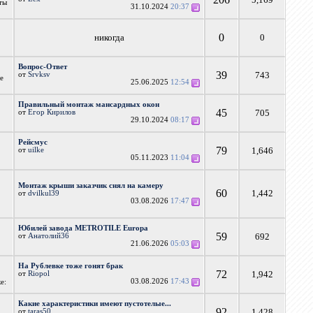
ты
31.10.2024
20:37
0
никогда
0
Вопрос-Ответ
39
743
от
Srvksv
ые
25.06.2025
12:54
Правильный монтаж мансардных окон
45
705
от
Егор Кирилов
29.10.2024
08:17
Рейсмус
79
1,646
от
uilke
05.11.2023
11:04
Монтаж крыши заказчик снял на камеру
60
1,442
от
dvilkul39
03.08.2026
17:47
Юбилей завода METROTILE Europa
59
692
от
Анатолий36
21.06.2026
05:03
На Рублевке тоже гонят брак
72
1,942
от
Riopol
03.08.2026
17:43
е:
Какие характеристики имеют пустотелые...
92
1,428
от
taras50