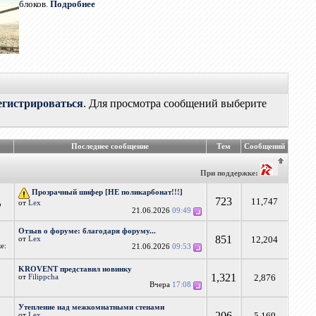
блоков.
Подробнее
егистрироваться
. Для просмотра сообщений выберите
Последнее сообщение
Тем
Сообщений
При поддержке:
Прозрачный шифер [НЕ поликарбонат!!!]
723
11,747
от
Lex
о
21.06.2026
09:49
Отзыв о форуме: благодаря форуму...
851
12,204
от
Lex
е:
21.06.2026
09:53
KROVENT представил новинку
1,321
2,876
от
Filippcha
Вчера
17:08
Утепление над межкомнатными стенами
206
5,169
от
Lex