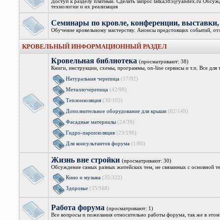
Доступ к разделу платный. Сделать запрос tatka385@yandex.ru Обсуж
технологии и их реализация
Семинары по кровле, конференции, выстав
Обучение кровельному мастерству. Анонсы предстоящих событий, от
КРОВЕЛЬНЫЙ ИНФОРМАЦИОННЫЙ РАЗДЕЛ
Кровельная библиотека
(просматривают: 38)
Книги, инструкции, схемы, программы, on-line сервисы и т.п. Все дл
Натуральная черепица
(17/92)
Металлочерепица
(42/99)
Теплоизоляция
(30/103)
Дополнительное оборудование для крыши
(62/149)
Фасадные материалы
(24/39)
Гидро-пароизоляция
(23/196)
Для консультантов форума
(1/80)
Жизнь вне стройки
(просматривают: 30)
Обсуждение самых разных житейских тем, не связанных с основной т
Кино и музыка
(35/322)
Здоровье
(35/168)
Работа форума
(просматривают: 1)
Все вопросы и пожелания относительно работы форума, так же в это