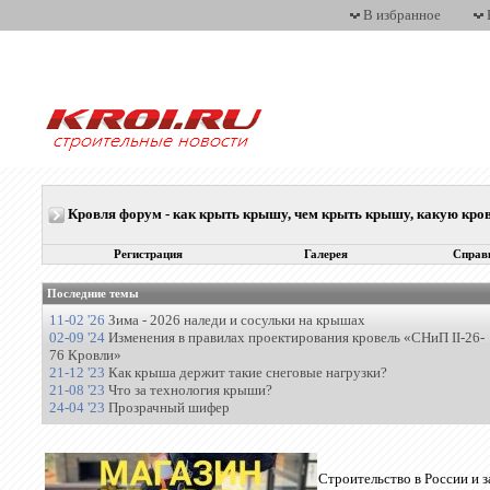
В избранное
Кровля форум - как крыть крышу, чем крыть крышу, какую кр
Регистрация
Галерея
Справ
Последние темы
11-02 '26
Зима - 2026 наледи и сосульки на крышах
02-09 '24
Изменения в правилах проектирования кровель «СНиП II-26-
76 Кровли»
21-12 '23
Как крыша держит такие снеговые нагрузки?
21-08 '23
Что за технология крыши?
24-04 '23
Прозрачный шифер
Строительство в России и 