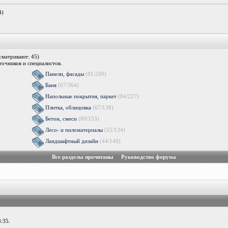
4)
сматривают: 45)
очников и специалистов.
Панели, фасады
(81/200)
Баня
(67/364)
Напольные покрытия, паркет
(84/227)
Плитка, облицовка
(67/138)
Бетон, смеси
(80/153)
Лесо- и пиломатериалы
(55/134)
Ландшафтный дизайн
(44/140)
Все разделы прочитаны
Руководство форума
:35.