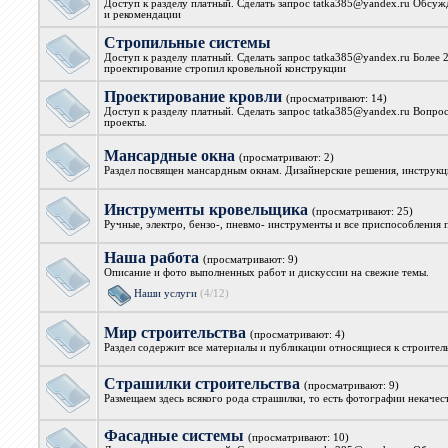
Доступ к разделу платный. Сделать запрос tatka385@yandex.ru Обсуж
и рекомендации
Стропильные системы
Доступ к разделу платный. Сделать запрос tatka385@yandex.ru Более 
проектирование стропил кровельной конструкции
Проектирование кровли
(просматривают: 14)
Доступ к разделу платный. Сделать запрос tatka385@yandex.ru Вопро
проекты.
Мансардные окна
(просматривают: 2)
Раздел посвящен мансардным окнам. Дизайнерские решения, инструкци
Инструменты кровельщика
(просматривают: 25)
Ручные, электро, бензо-, пневмо- инструменты и все приспособления
Наша работа
(просматривают: 9)
Описание и фото выполненных работ и дискуссии на свежие темы.
Наши услуги
(4/12)
Мир строительства
(просматривают: 4)
Раздел содержит все материалы и публикации относящиеся к строите
Страшилки строительства
(просматривают: 9)
Размещаем здесь всякого рода страшилки, то есть фотографии некачес
Фасадные системы
(просматривают: 10)