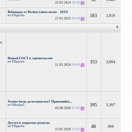
22.02.2024
18:59
Вебинары от Dorken (зима-весна - 2023)
183
2,019
от
Filippcha
27.01.2023
14:18
е:
Новый ГОСТ в строительстве
353
2,004
от
Filippcha
11.01.2024
10:43
Хотите быть долгожителем? Применяйте...
395
3,397
от
NikolayZ
03.08.2026
17:45
Доступ в закрытые разделы
48
304
от
Filippcha
15.01.2026
12:02