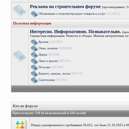
Реклама на строительном форуме
(просматривают: 2
Объявления о покупке/продаже товаров и услуг
(513/855)
Полезная информация
Интересно. Информативно. Познавательно.
(про
Справочная информация. Новости и обзоры. Мнения авторитетных ист
Кровля
(120/367)
Окна, жалюзи
(120/443)
Двери
(96/450)
Лаки и краски
(69/142)
Потолки
(38/164)
Кирпич, камень, песок
(49/121)
Сантехника
(50/192)
Кто на форуме
Присутствуют
: 518 (0 пользователей и 518 гостей)
Рекорд одновременного пребывания 39,612, это было 21.10.2025 в 08