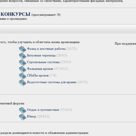
дение вопросов, связанных со свойствами, характеристиками фасадных материалов,
ки, КОНКУРСЫ
(просматривают: 9)
зывы о прошедших.
я того, чтобы улучшить и облегчить жизнь кровельщика
При поддержк
Фальц и жестяные работы
(16/35)
Битумная черепица
(26/63)
Стропильные системы
(23/63)
Фальцевая кровля
(47/1013)
СНиПы кровля
(7/8)
Водосточные системы для крыши
(28/55)
ематикой форума
Отдых и путешествия
(15/424)
Юмор
(38/613)
м разделе размещаются новости и объявления администрации