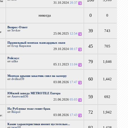
ты
31.10.2024
20:37
0
никогда
0
Вопрос-Ответ
39
743
от
Srvksv
ые
25.06.2025
12:54
Правильный монтаж мансардных окон
45
705
от
Егор Кирилов
29.10.2024
08:17
Рейсмус
79
1,646
от
uilke
05.11.2023
11:04
Монтаж крыши заказчик снял на камеру
60
1,442
от
dvilkul39
03.08.2026
17:47
Юбилей завода METROTILE Europa
59
692
от
Анатолий36
21.06.2026
05:03
На Рублевке тоже гонят брак
72
1,942
от
Riopol
03.08.2026
17:43
е:
Какие характеристики имеют пустотелые...
92
1,428
от
taras50