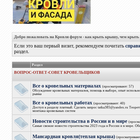
Добро пожаловать на Кровля форум - как крыть крышу, чем крыть
Если это ваш первый визит, рекомендуем почитать
справ
раздел.
Раздел
ВОПРОС-ОТВЕТ-СОВЕТ КРОВЕЛЬЩИКОВ
Все о кровельных материалах
(просматривают: 57)
Обсуждение кровельных материалов, помощь в выборе, опыт использов
рынка
Все о кровельных работах
(просматривают: 40)
Доступ к разделу платный. Сделать запрос tatka385@yandex.ru Теорет
монтажа кровельных систем
Новости строительства в России и в мире
(просм
Самые свежие новости строительства 2023 года в России и в мире. О
Мансардная кровля(теплая крыша)
(просматривают