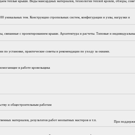
даем теплые крыши. Виды мансардных материалов, технологии теплой кровли, обзоры, сове
200 уникальных тем. Конструкции стропильных систем, конфигурации и узлы, нагрузки и
сы, связанные с проектированием крыши. Архитектура и расчеты. Типовые и индивидуальн
и по установке, практические советы и рекомендации по уходу за окнами.
 помогающие в работе кровельщика
льству и общестроительным работам
твенных материалов, результатов работ неопытных мастеров и т.п.
При поддержк