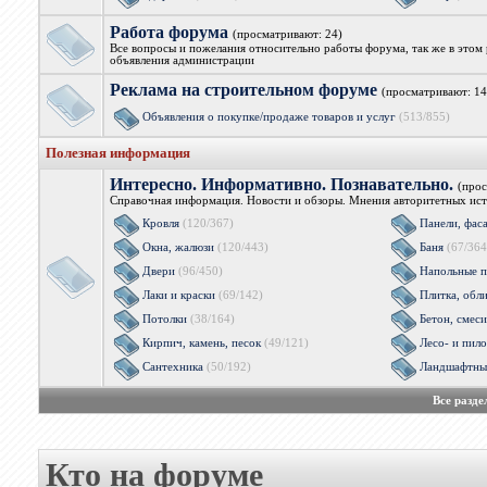
Работа форума
(просматривают: 24)
Все вопросы и пожелания относительно работы форума, так же в этом 
объявления администрации
Реклама на строительном форуме
(просматривают: 14
Объявления о покупке/продаже товаров и услуг
(513/855)
Полезная информация
Интересно. Информативно. Познавательно.
(прос
Справочная информация. Новости и обзоры. Мнения авторитетных ист
Кровля
(120/367)
Панели, фас
Окна, жалюзи
(120/443)
Баня
(67/364
Двери
(96/450)
Напольные п
Лаки и краски
(69/142)
Плитка, обл
Потолки
(38/164)
Бетон, смеси
Кирпич, камень, песок
(49/121)
Лесо- и пил
Сантехника
(50/192)
Ландшафтны
Все разд
Кто на форуме