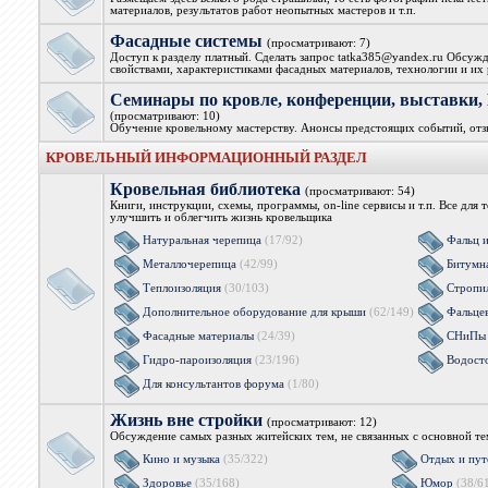
материалов, результатов работ неопытных мастеров и т.п.
Фасадные системы
(просматривают: 7)
Доступ к разделу платный. Сделать запрос tatka385@yandex.ru Обсужд
свойствами, характеристиками фасадных материалов, технологии и их 
Семинары по кровле, конференции, выстав
(просматривают: 10)
Обучение кровельному мастерству. Анонсы предстоящих событий, от
КРОВЕЛЬНЫЙ ИНФОРМАЦИОННЫЙ РАЗДЕЛ
Кровельная библиотека
(просматривают: 54)
Книги, инструкции, схемы, программы, on-line сервисы и т.п. Все для 
улучшить и облегчить жизнь кровельщика
Натуральная черепица
(17/92)
Фальц 
Металлочерепица
(42/99)
Битумн
Теплоизоляция
(30/103)
Стропи
Дополнительное оборудование для крыши
(62/149)
Фальцев
Фасадные материалы
(24/39)
СНиПы 
Гидро-пароизоляция
(23/196)
Водост
Для консультантов форума
(1/80)
Жизнь вне стройки
(просматривают: 12)
Обсуждение самых разных житейских тем, не связанных с основной т
Кино и музыка
(35/322)
Отдых и пут
Здоровье
(35/168)
Юмор
(38/6