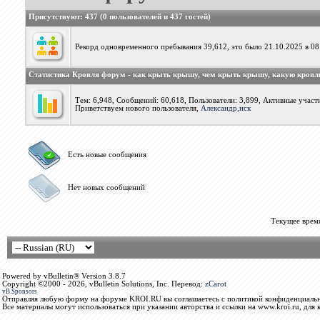
Присутствуют
: 437 (0 пользователей и 437 гостей)
Рекорд одновременного пребывания 39,612, это было 21.10.2025 в 08
Статистика Кровля форум - как крыть крышу, чем крыть крышу, какую кров
Тем: 6,948, Сообщений: 60,618, Пользователи: 3,899,
Активные участн
Приветствуем нового пользователя,
Александр,нск
Есть новые сообщения
Нет новых сообщений
Текущее врем
Powered by vBulletin® Version 3.8.7
Copyright ©2000 - 2026, vBulletin Solutions, Inc. Перевод:
zCarot
vB.Sponsors
Отправляя любую форму на форуме KROI.RU вы соглашаетесь с политикой конфиденциальн
Все материалы могут использоваться при указании авторства и ссылки на www.kroi.ru, для 