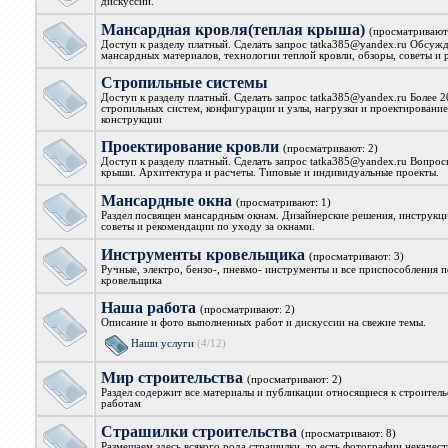
дискуссии.
Мансардная кровля(теплая крыша)
(просматривают
Доступ к разделу платный. Сделать запрос tatka385@yandex.ru Обсуж
мансардных материалов, технологии теплой кровли, обзоры, советы и
Стропильные системы
Доступ к разделу платный. Сделать запрос tatka385@yandex.ru Более 
стропильных систем, конфигурации и узлы, нагрузки и проектирование
конструкции
Проектирование кровли
(просматривают: 2)
Доступ к разделу платный. Сделать запрос tatka385@yandex.ru Вопрос
крыши. Архитектура и расчеты. Типовые и индивидуальные проекты.
Мансардные окна
(просматривают: 1)
Раздел посвящен мансардным окнам. Дизайнерские решения, инструкци
советы и рекомендации по уходу за окнами.
Инструменты кровельщика
(просматривают: 3)
Ручные, электро, бензо-, пневмо- инструменты и все приспособления 
кровельщика
Наша работа
(просматривают: 2)
Описание и фото выполненных работ и дискуссии на свежие темы.
Наши услуги
(4/12)
Мир строительства
(просматривают: 2)
Раздел содержит все материалы и публикации относящиеся к строител
работам
Страшилки строительства
(просматривают: 8)
Размещаем здесь всякого рода страшилки, то есть фотографии некачес