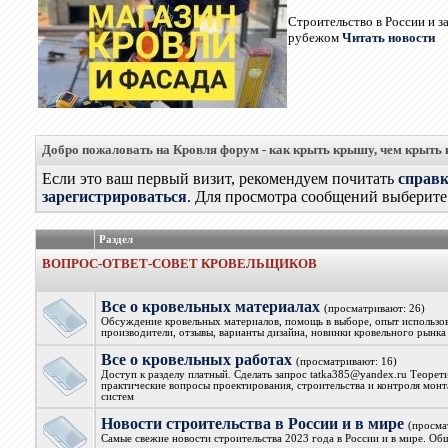
Строительство в России и з
рубежом
Читать новости
Добро пожаловать на Кровля форум - как крыть крышу, чем крыть
Если это ваш первый визит, рекомендуем почитать
справ
зарегистрироваться
. Для просмотра сообщений выберите 
Раздел
ВОПРОС-ОТВЕТ-СОВЕТ КРОВЕЛЬЩИКОВ
Все о кровельных материалах
(просматривают: 26)
Обсуждение кровельных материалов, помощь в выборе, опыт использова
производители, отзывы, варианты дизайна, новинки кровельного рынка
Все о кровельных работах
(просматривают: 16)
Доступ к разделу платный. Сделать запрос tatka385@yandex.ru Теорет
практические вопросы проектирования, строительства и контроля мон
систем
Новости строительства в России и в мире
(просма
Самые свежие новости строительства 2023 года в России и в мире. Об