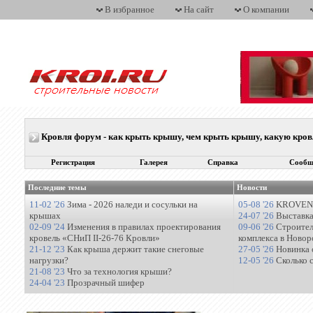
В избранное
На сайт
О компании
Кровля форум - как крыть крышу, чем крыть крышу, какую кро
Регистрация
Галерея
Справка
Сообщ
Последние темы
Новости
11-02 '26
Зима - 2026 наледи и сосульки на
05-08 '26
KROVENT
крышах
24-07 '26
Выставка
02-09 '24
Изменения в правилах проектирования
09-06 '26
Строител
кровель «СНиП II-26-76 Кровли»
комплекса в Новор
21-12 '23
Как крыша держит такие снеговые
27-05 '26
Новинка 
нагрузки?
12-05 '26
Сколько 
21-08 '23
Что за технология крыши?
24-04 '23
Прозрачный шифер