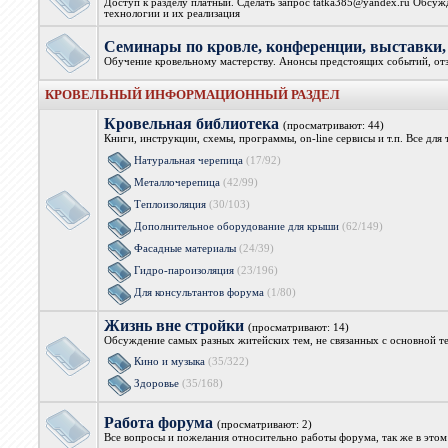
Доступ к разделу платный. Сделать запрос tatka385@yandex.ru Обсуж
технологии и их реализация
Семинары по кровле, конференции, выстав
Обучение кровельному мастерству. Анонсы предстоящих событий, от
КРОВЕЛЬНЫЙ ИНФОРМАЦИОННЫЙ РАЗДЕЛ
Кровельная библиотека
(просматривают: 44)
Книги, инструкции, схемы, программы, on-line сервисы и т.п. Все дл
Натуральная черепица
(17/92)
Металлочерепица
(42/99)
Теплоизоляция
(30/103)
Дополнительное оборудование для крыши
(62/149)
Фасадные материалы
(24/39)
Гидро-пароизоляция
(23/196)
Для консультантов форума
(1/80)
Жизнь вне стройки
(просматривают: 14)
Обсуждение самых разных житейских тем, не связанных с основной т
Кино и музыка
(35/322)
Здоровье
(35/168)
Работа форума
(просматривают: 2)
Все вопросы и пожелания относительно работы форума, так же в это