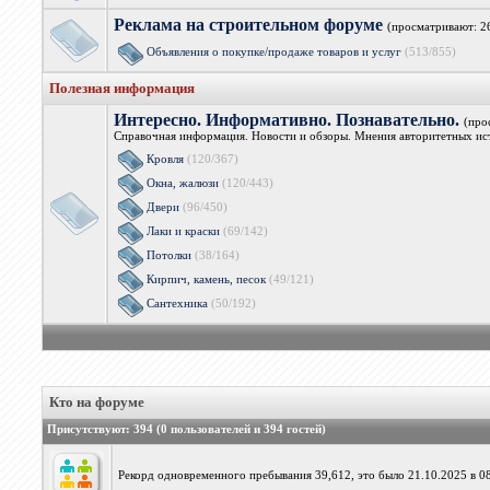
Реклама на строительном форуме
(просматривают: 2
Объявления о покупке/продаже товаров и услуг
(513/855)
Полезная информация
Интересно. Информативно. Познавательно.
(про
Справочная информация. Новости и обзоры. Мнения авторитетных ист
Кровля
(120/367)
Окна, жалюзи
(120/443)
Двери
(96/450)
Лаки и краски
(69/142)
Потолки
(38/164)
Кирпич, камень, песок
(49/121)
Сантехника
(50/192)
Кто на форуме
Присутствуют
: 394 (0 пользователей и 394 гостей)
Рекорд одновременного пребывания 39,612, это было 21.10.2025 в 08