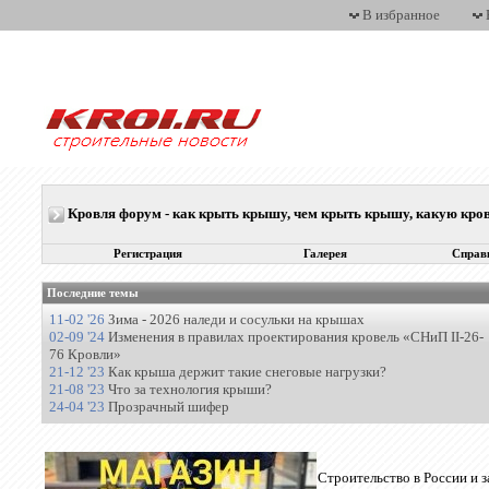
В избранное
Кровля форум - как крыть крышу, чем крыть крышу, какую кр
Регистрация
Галерея
Справ
Последние темы
11-02 '26
Зима - 2026 наледи и сосульки на крышах
02-09 '24
Изменения в правилах проектирования кровель «СНиП II-26-
76 Кровли»
21-12 '23
Как крыша держит такие снеговые нагрузки?
21-08 '23
Что за технология крыши?
24-04 '23
Прозрачный шифер
Строительство в России и 