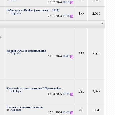
22.02.2024
18:59
Вебинары от Dorken (зима-весна - 2023)
183
2,019
от
Filippcha
27.01.2023
14:18
е:
Новый ГОСТ в строительстве
353
2,004
от
Filippcha
11.01.2024
10:43
Хотите быть долгожителем? Применяйте...
395
3,397
от
NikolayZ
03.08.2026
17:45
Доступ в закрытые разделы
48
304
от
Filippcha
15.01.2026
12:02