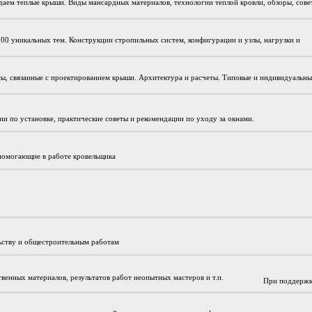
даем теплые крыши. Виды мансардных материалов, технологии теплой кровли, обзоры, сове
200 уникальных тем. Конструкции стропильных систем, конфигурации и узлы, нагрузки и
сы, связанные с проектированием крыши. Архитектура и расчеты. Типовые и индивидуальн
и по установке, практические советы и рекомендации по уходу за окнами.
 помогающие в работе кровельщика
льству и общестроительным работам
твенных материалов, результатов работ неопытных мастеров и т.п.
При поддержк