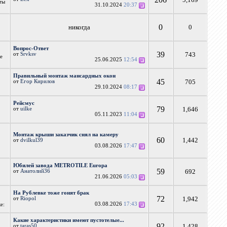
ты
31.10.2024
20:37
0
никогда
0
Вопрос-Ответ
39
743
от
Srvksv
ые
25.06.2025
12:54
Правильный монтаж мансардных окон
45
705
от
Егор Кирилов
29.10.2024
08:17
Рейсмус
79
1,646
от
uilke
05.11.2023
11:04
Монтаж крыши заказчик снял на камеру
60
1,442
от
dvilkul39
03.08.2026
17:47
Юбилей завода METROTILE Europa
59
692
от
Анатолий36
21.06.2026
05:03
На Рублевке тоже гонят брак
72
1,942
от
Riopol
03.08.2026
17:43
е:
Какие характеристики имеют пустотелые...
92
1,428
от
taras50