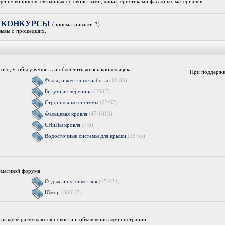
дение вопросов, связанных со свойствами, характеристиками фасадных материалов,
ки, КОНКУРСЫ
(просматривают: 3)
зывы о прошедших.
я того, чтобы улучшить и облегчить жизнь кровельщика
При поддержк
Фальц и жестяные работы
(16/35)
Битумная черепица
(26/63)
Стропильные системы
(23/63)
Фальцевая кровля
(47/1013)
СНиПы кровля
(7/8)
Водосточные системы для крыши
(28/55)
ематикой форума
Отдых и путешествия
(15/424)
Юмор
(38/613)
м разделе размещаются новости и объявления администрации