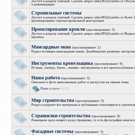
Доступ к разделу платный. Сделать запрос tatka385@yandex.ru Обсуж
и рекомендации
Стропильные системы
Доступ к разделу платный. Сделать запрос tatka385@yandex.ru Более 
проектирование стропил кровельной конструкции
Проектирование кровли
(просматривают: 3)
Доступ к разделу платный. Сделать запрос tatka385@yandex.ru Вопро
проекты.
Мансардные окна
(просматривают: 2)
Раздел посвящен мансардным окнам. Дизайнерские решения, инструкци
Инструменты кровельщика
(просматривают: 9)
Ручные, электро, бензо-, пневмо- инструменты и все приспособления
Наша работа
(просматривают: 3)
Описание и фото выполненных работ и дискуссии на свежие темы.
Наши услуги
(4/12)
Мир строительства
(просматривают: 3)
Раздел содержит все материалы и публикации относящиеся к строите
Страшилки строительства
(просматривают: 9)
Размещаем здесь всякого рода страшилки, то есть фотографии некачес
Фасадные системы
(просматривают: 5)