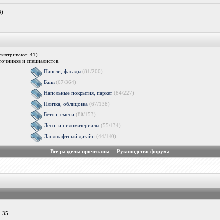
6)
сматривают: 41)
очников и специалистов.
Панели, фасады
(81/200)
Баня
(67/364)
Напольные покрытия, паркет
(84/227)
Плитка, облицовка
(67/138)
Бетон, смеси
(80/153)
Лесо- и пиломатериалы
(55/134)
Ландшафтный дизайн
(44/140)
Все разделы прочитаны
Руководство форума
:35.