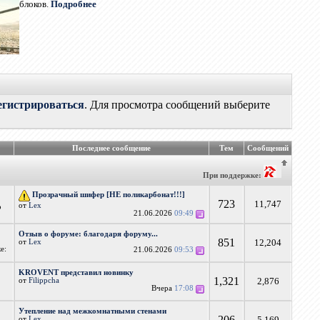
блоков.
Подробнее
егистрироваться
. Для просмотра сообщений выберите
Последнее сообщение
Тем
Сообщений
При поддержке:
Прозрачный шифер [НЕ поликарбонат!!!]
723
11,747
от
Lex
о
21.06.2026
09:49
Отзыв о форуме: благодаря форуму...
851
12,204
от
Lex
е:
21.06.2026
09:53
KROVENT представил новинку
1,321
2,876
от
Filippcha
Вчера
17:08
Утепление над межкомнатными стенами
206
5,169
от
Lex