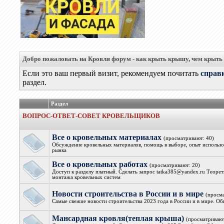
Добро пожаловать на Кровля форум - как крыть крышу, чем крыть
Если это ваш первый визит, рекомендуем почитать
справ
раздел.
Раздел
ВОПРОС-ОТВЕТ-СОВЕТ КРОВЕЛЬЩИКОВ
Все о кровельных материалах
(просматривают: 40)
Обсуждение кровельных материалов, помощь в выборе, опыт использов
рынка
Все о кровельных работах
(просматривают: 20)
Доступ к разделу платный. Сделать запрос tatka385@yandex.ru Теорет
монтажа кровельных систем
Новости строительства в России и в мире
(просм
Самые свежие новости строительства 2023 года в России и в мире. О
Мансардная кровля(теплая крыша)
(просматривают