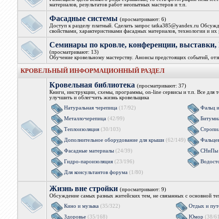
материалов, результатов работ неопытных мастеров и т.п.
Фасадные системы
(просматривают: 6)
Доступ к разделу платный. Сделать запрос tatka385@yandex.ru Обсужд
свойствами, характеристиками фасадных материалов, технологии и их 
Семинары по кровле, конференции, выстав
(просматривают: 13)
Обучение кровельному мастерству. Анонсы предстоящих событий, от
КРОВЕЛЬНЫЙ ИНФОРМАЦИОННЫЙ РАЗДЕЛ
Кровельная библиотека
(просматривают: 37)
Книги, инструкции, схемы, программы, on-line сервисы и т.п. Все для 
улучшить и облегчить жизнь кровельщика
Натуральная черепица
(17/92)
Фальц 
Металлочерепица
(42/99)
Битумн
Теплоизоляция
(30/103)
Стропи
Дополнительное оборудование для крыши
(62/149)
Фальцев
Фасадные материалы
(24/39)
СНиПы 
Гидро-пароизоляция
(23/196)
Водост
Для консультантов форума
(1/80)
Жизнь вне стройки
(просматривают: 9)
Обсуждение самых разных житейских тем, не связанных с основной т
Кино и музыка
(35/322)
Отдых и пут
Здоровье
(35/168)
Юмор
(38/6