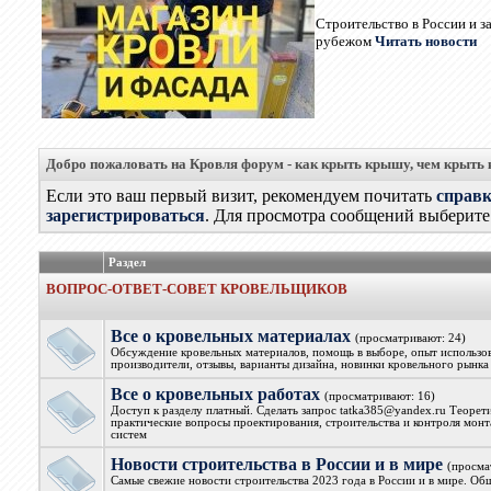
Строительство в России и з
рубежом
Читать новости
Добро пожаловать на Кровля форум - как крыть крышу, чем крыть
Если это ваш первый визит, рекомендуем почитать
справ
зарегистрироваться
. Для просмотра сообщений выберите 
Раздел
ВОПРОС-ОТВЕТ-СОВЕТ КРОВЕЛЬЩИКОВ
Все о кровельных материалах
(просматривают: 24)
Обсуждение кровельных материалов, помощь в выборе, опыт использова
производители, отзывы, варианты дизайна, новинки кровельного рынка
Все о кровельных работах
(просматривают: 16)
Доступ к разделу платный. Сделать запрос tatka385@yandex.ru Теорет
практические вопросы проектирования, строительства и контроля мон
систем
Новости строительства в России и в мире
(просма
Самые свежие новости строительства 2023 года в России и в мире. Об