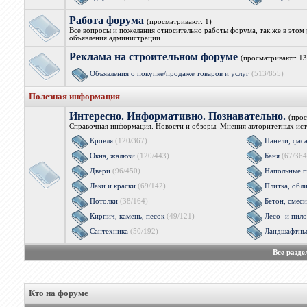
Работа форума
(просматривают: 1)
Все вопросы и пожелания относительно работы форума, так же в этом 
объявления администрации
Реклама на строительном форуме
(просматривают: 13
Объявления о покупке/продаже товаров и услуг
(513/855)
Полезная информация
Интересно. Информативно. Познавательно.
(прос
Справочная информация. Новости и обзоры. Мнения авторитетных ист
Кровля
(120/367)
Панели, фас
Окна, жалюзи
(120/443)
Баня
(67/364
Двери
(96/450)
Напольные п
Лаки и краски
(69/142)
Плитка, обл
Потолки
(38/164)
Бетон, смеси
Кирпич, камень, песок
(49/121)
Лесо- и пил
Сантехника
(50/192)
Ландшафтны
Все разд
Кто на форуме