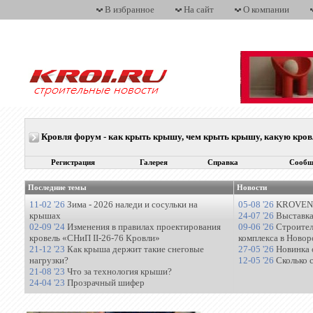
В избранное
На сайт
О компании
Кровля форум - как крыть крышу, чем крыть крышу, какую кро
Регистрация
Галерея
Справка
Сообщ
Последние темы
Новости
11-02 '26
Зима - 2026 наледи и сосульки на
05-08 '26
KROVENT
крышах
24-07 '26
Выставка
02-09 '24
Изменения в правилах проектирования
09-06 '26
Строител
кровель «СНиП II-26-76 Кровли»
комплекса в Новор
21-12 '23
Как крыша держит такие снеговые
27-05 '26
Новинка 
нагрузки?
12-05 '26
Сколько 
21-08 '23
Что за технология крыши?
24-04 '23
Прозрачный шифер