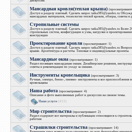
дискуссии.
Мансардная кровля(теплая крыша)
(просматривают
Доступ к разделу платный. Сделать запрос tatka385@yandex.ru Обсуж
мансардных материалов, технологии теплой кровли, обзоры, советы и
Стропильные системы
Доступ к разделу платный. Сделать запрос tatka385@yandex.ru Более 
стропильных систем, конфигурации и узлы, нагрузки и проектирование
конструкции
Проектирование кровли
(просматривают: 1)
Доступ к разделу платный. Сделать запрос tatka385@yandex.ru Вопрос
крыши. Архитектура и расчеты. Типовые и индивидуальные проекты.
Мансардные окна
(просматривают: 1)
Раздел посвящен мансардным окнам. Дизайнерские решения, инструкци
советы и рекомендации по уходу за окнами.
Инструменты кровельщика
(просматривают: 3)
Ручные, электро, бензо-, пневмо- инструменты и все приспособления 
кровельщика
Наша работа
(просматривают: 4)
Описание и фото выполненных работ и дискуссии на свежие темы.
Наши услуги
(4/12)
Мир строительства
(просматривают: 2)
Раздел содержит все материалы и публикации относящиеся к строител
работам
Страшилки строительства
(просматривают: 14)
Размещаем здесь всякого рода страшилки, то есть фотографии некачес