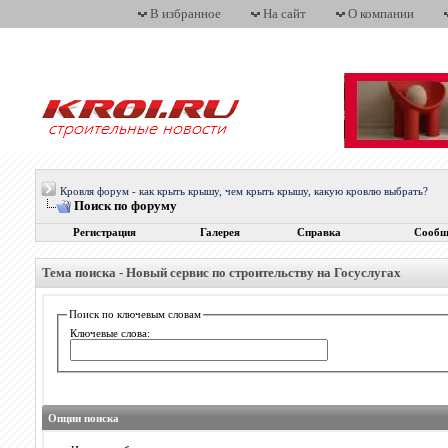
В избранное
На сайт
О компании
Кровля форум - как крыть крышу, чем крыть крышу, какую кровлю выбрать?
Поиск по форуму
Регистрация
Галерея
Справка
Сообщ
Тема поиска -
Новый сервис по строительству на Госуслугах
Поиск по ключевым словам
Ключевые слова:
Опции поиска