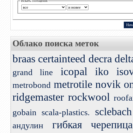
Искать сообщения
Облако поиска меток
braas
certainteed
decra
delt
icopal
iko
iso
grand line
novik
metrotile
o
metrobond
ridgemaster
rockwool
roofa
sclebach
gobain
scala-plastics.
гибкая черепица
андулин