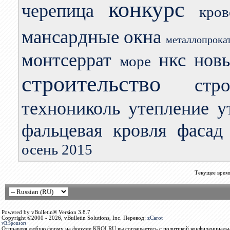
конкурс
черепица
кро
мансардные окна
металлопрока
нкс
монтсеррат
нов
море
строительство
стр
технониколь
утепление
у
фальцевая кровля
фасад
осень 2015
Текущее врем
Powered by vBulletin® Version 3.8.7
Copyright ©2000 - 2026, vBulletin Solutions, Inc. Перевод:
zCarot
vB.Sponsors
Отправляя любую форму на форуме KROI.RU вы соглашаетесь с политикой конфиденциальн