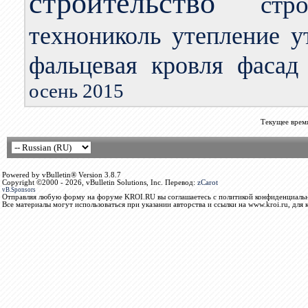
строительство
стр
технониколь
утепление
у
фальцевая кровля
фасад
осень 2015
Текущее врем
Powered by vBulletin® Version 3.8.7
Copyright ©2000 - 2026, vBulletin Solutions, Inc. Перевод:
zCarot
vB.Sponsors
Отправляя любую форму на форуме KROI.RU вы соглашаетесь с политикой конфиденциальн
Все материалы могут использоваться при указании авторства и ссылки на www.kroi.ru, для 