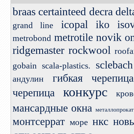
braas
certainteed
decra
delt
icopal
iko
iso
grand line
novik
metrotile
o
metrobond
ridgemaster
rockwool
roofa
sclebach
gobain
scala-plastics.
гибкая черепица
андулин
конкурс
черепица
кро
мансардные окна
металлопрокат
нкс
монтсеррат
нов
море