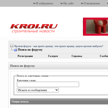
В избранное
На сайт
О компании
Кровля форум - как крыть крышу, чем крыть крышу, какую кровлю выбрать?
Поиск по форуму
Регистрация
Галерея
Справка
Сообщ
Поиск по форуму
Поиск по ключевым словам
Ключевые слова:
Опции поиска