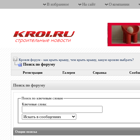
В избранное
На сайт
О компании
Кровля форум - как крыть крышу, чем крыть крышу, какую кровлю выбрать?
Поиск по форуму
Регистрация
Галерея
Справка
Сообщ
Поиск по форуму
Поиск по ключевым словам
Ключевые слова:
Опции поиска