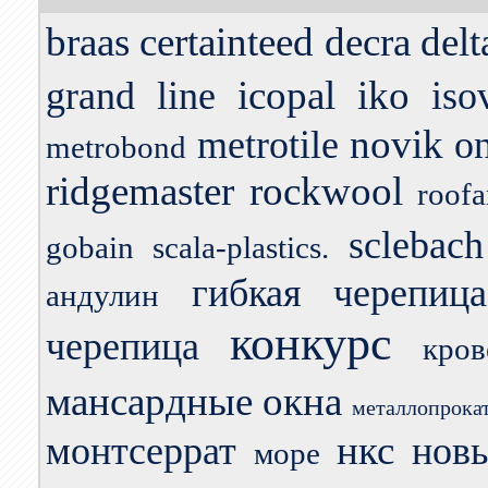
braas
certainteed
decra
delt
icopal
iko
grand line
iso
novik
metrotile
o
metrobond
ridgemaster
rockwool
roofa
sclebach
gobain
scala-plastics.
гибкая черепица
андулин
конкурс
черепица
кро
мансардные окна
металлопрока
нкс
монтсеррат
нов
море