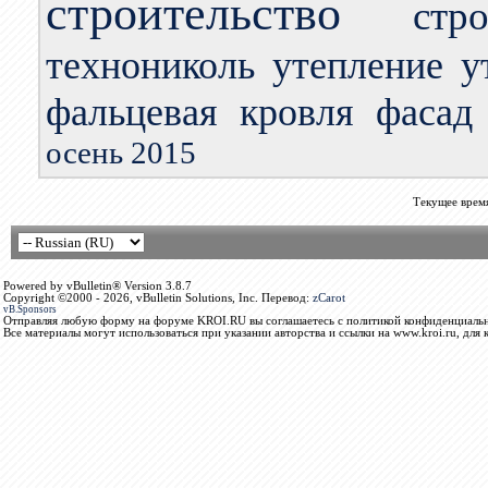
строительство
стр
технониколь
утепление
у
фальцевая кровля
фасад
осень 2015
Текущее врем
Powered by vBulletin® Version 3.8.7
Copyright ©2000 - 2026, vBulletin Solutions, Inc. Перевод:
zCarot
vB.Sponsors
Отправляя любую форму на форуме KROI.RU вы соглашаетесь с политикой конфиденциальн
Все материалы могут использоваться при указании авторства и ссылки на www.kroi.ru, для 