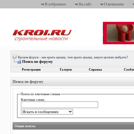
В избранное
На сайт
О компании
Кровля форум - как крыть крышу, чем крыть крышу, какую кровлю выбрать?
Поиск по форуму
Регистрация
Галерея
Справка
Сообщ
Поиск по форуму
Поиск по ключевым словам
Ключевые слова:
Опции поиска