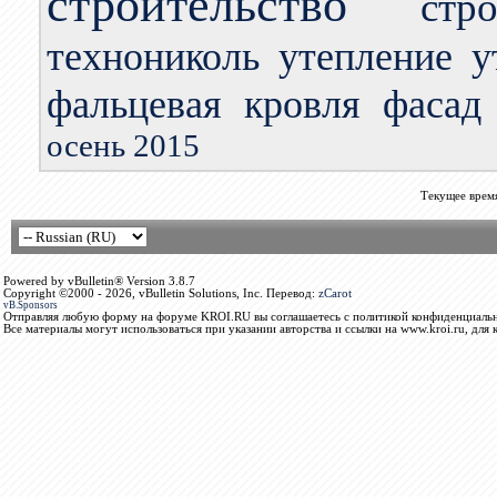
строительство
стр
технониколь
утепление
у
фальцевая кровля
фасад
осень 2015
Текущее врем
Powered by vBulletin® Version 3.8.7
Copyright ©2000 - 2026, vBulletin Solutions, Inc. Перевод:
zCarot
vB.Sponsors
Отправляя любую форму на форуме KROI.RU вы соглашаетесь с политикой конфиденциальн
Все материалы могут использоваться при указании авторства и ссылки на www.kroi.ru, для 