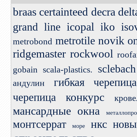
braas
certainteed
decra
delt
icopal
iko
grand line
iso
novik
metrotile
o
metrobond
ridgemaster
rockwool
roofa
sclebach
gobain
scala-plastics.
гибкая черепица
андулин
конкурс
черепица
кров
мансардные окна
металлопро
нкс
монтсеррат
новы
море