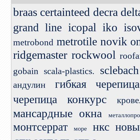
braas
certainteed
decra
delt
icopal
iko
grand line
iso
novik
metrotile
o
metrobond
ridgemaster
rockwool
roofa
sclebach
gobain
scala-plastics.
гибкая черепица
андулин
конкурс
черепица
кров
мансардные окна
металлопро
нкс
монтсеррат
новы
море