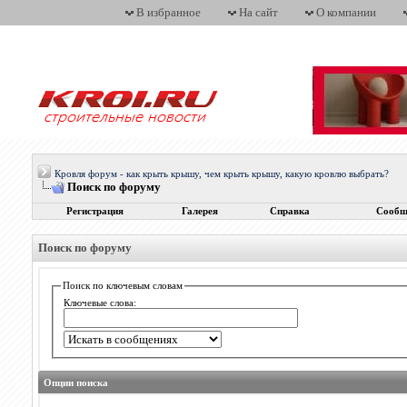
В избранное
На сайт
О компании
Кровля форум - как крыть крышу, чем крыть крышу, какую кровлю выбрать?
Поиск по форуму
Регистрация
Галерея
Справка
Сообщ
Поиск по форуму
Поиск по ключевым словам
Ключевые слова:
Опции поиска