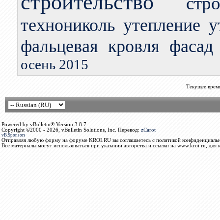
строительство
стр
технониколь
утепление
у
фальцевая кровля
фасад
осень 2015
Текущее врем
Powered by vBulletin® Version 3.8.7
Copyright ©2000 - 2026, vBulletin Solutions, Inc. Перевод:
zCarot
vB.Sponsors
Отправляя любую форму на форуме KROI.RU вы соглашаетесь с политикой конфиденциальн
Все материалы могут использоваться при указании авторства и ссылки на www.kroi.ru, для 