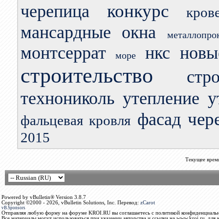
конкурс
черепица
кров
мансардные окна
металлопро
монтсеррат
нкс
новы
море
строительство
стр
технониколь
утепление
у
чер
фасад
фальцевая кровля
2015
Текущее врем
Powered by vBulletin® Version 3.8.7
Copyright ©2000 - 2026, vBulletin Solutions, Inc. Перевод:
zCarot
vB.Sponsors
Отправляя любую форму на форуме KROI.RU вы соглашаетесь с политикой конфиденциальн
Все материалы могут использоваться при указании авторства и ссылки на www.kroi.ru, для 