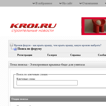
В избранное
На сайт
О компании
Кровля форум - как крыть крышу, чем крыть крышу, какую кровлю выбрать?
Поиск по форуму
Регистрация
Галерея
Справка
Сообщ
Тема поиска -
Электронная крышка-биде для унитаза
Поиск по ключевым словам
Ключевые слова:
Опции поиска