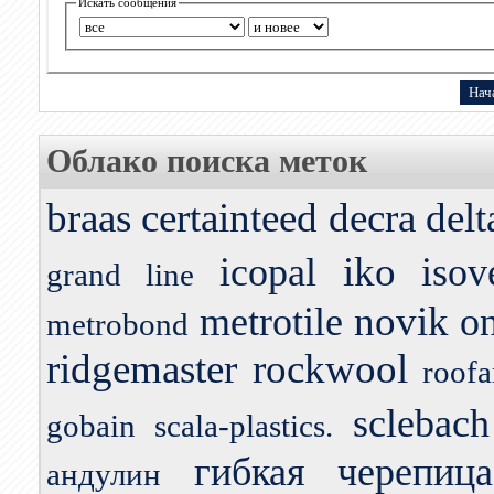
Искать сообщения
Облако поиска меток
braas
certainteed
decra
delt
iko
icopal
isov
grand line
novik
metrotile
o
metrobond
ridgemaster
rockwool
roofa
sclebach
gobain
scala-plastics.
гибкая черепица
андулин