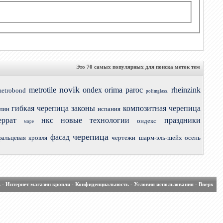
Это 70 самых популярных для поиска меток тем
novik
metrotile
ondex
orima
paroc
rheinzink
etrobond
polimglass.
гибкая черепица
законы
композитная черепица
лин
испания
еррат
нкс
новые технологии
праздники
ондекс
море
черепица
фасад
фальцевая кровля
чертежи
шарм-эль-шейх осень
ь
-
Интернет магазин кровли
-
Конфиденциальность
-
Условия использования
-
Вверх