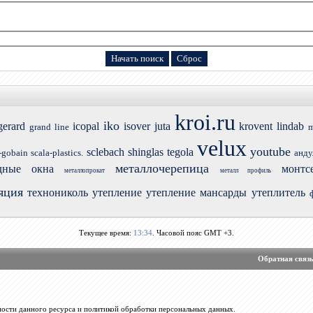
kroi.ru
iko
gerard
icopal
isover
juta
krovent
lindab
grand line
m
velux
youtube
sclebach
shinglas
tegola
-gobain
scala-plastics.
анду
металлочерепица
дные окна
монтс
металлопрокат
металл профиль
яция
технониколь
утепление
утепление мансарды
утеплитель
Текущее время:
13:34
. Часовой пояс GMT +3.
Обратная связ
ости данного ресурса и политикой обработки персональных данных.