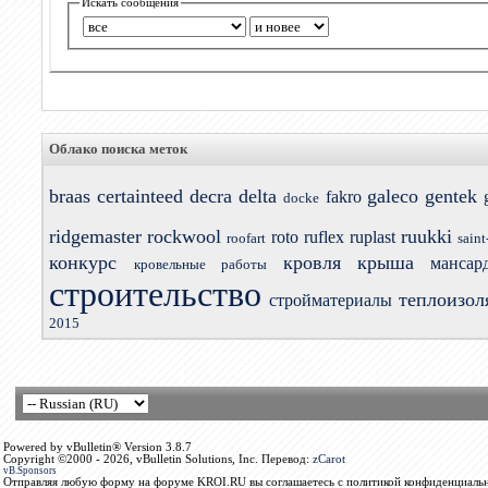
Искать сообщения
Облако поиска меток
braas
certainteed
decra
delta
galeco
gentek
fakro
docke
ridgemaster
rockwool
ruukki
roto
ruflex
ruplast
roofart
saint
конкурс
кровля
крыша
мансар
кровельные работы
строительство
теплоизол
стройматериалы
2015
Powered by vBulletin® Version 3.8.7
Copyright ©2000 - 2026, vBulletin Solutions, Inc. Перевод:
zCarot
vB.Sponsors
Отправляя любую форму на форуме KROI.RU вы соглашаетесь с политикой конфиденциальн