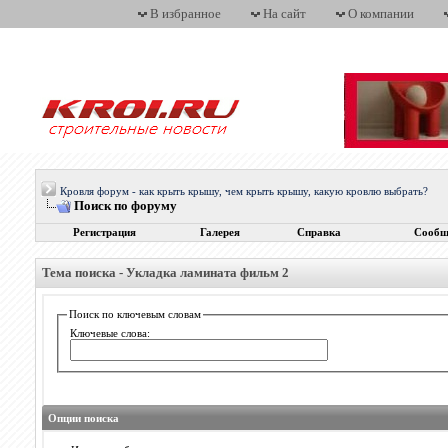
В избранное
На сайт
О компании
Кровля форум - как крыть крышу, чем крыть крышу, какую кровлю выбрать?
Поиск по форуму
Регистрация
Галерея
Справка
Сообщ
Тема поиска -
Укладка ламината фильм 2
Поиск по ключевым словам
Ключевые слова:
Опции поиска