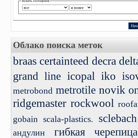
Искать сообщения
Облако поиска меток
braas
certainteed
decra
delt
icopal
iko
grand line
iso
novik
metrotile
o
metrobond
ridgemaster
rockwool
roofa
sclebach
gobain
scala-plastics.
гибкая черепица
андулин