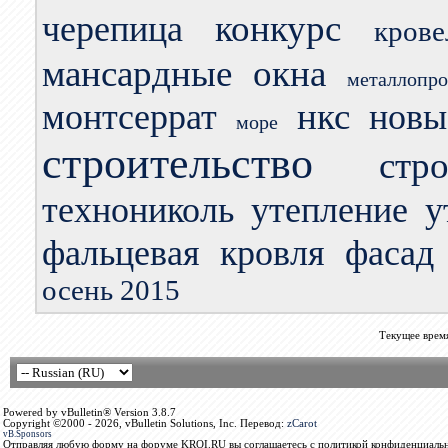
конкурс
черепица
кров
мансардные окна
металлопро
нкс
монтсеррат
новы
море
строительство
стр
технониколь
утепление
у
фальцевая кровля
фасад
осень 2015
Текущее врем
Powered by vBulletin® Version 3.8.7
Copyright ©2000 - 2026, vBulletin Solutions, Inc. Перевод:
zCarot
vB.Sponsors
Отправляя любую форму на форуме KROI.RU вы соглашаетесь с политикой конфиденциальн