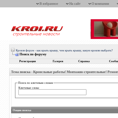
В избранное
На сайт
О компании
Кровля форум - как крыть крышу, чем крыть крышу, какую кровлю выбрать?
Поиск по форуму
Регистрация
Галерея
Справка
Сообщ
Тема поиска -
Кровельные работы! Монтажно-строительные! Ремонт
Поиск по ключевым словам
Ключевые слова:
Опции поиска