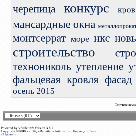
конкурс
черепица
кро
мансардные окна
металлопрока
нкс
монтсеррат
нов
море
строительство
стр
технониколь
утепление
у
фальцевая кровля
фасад
осень 2015
Текущее врем
Powered by vBulletin® Version 3.8.7
Copyright ©2000 - 2026, vBulletin Solutions, Inc. Перевод:
zCarot
vB.Sponsors