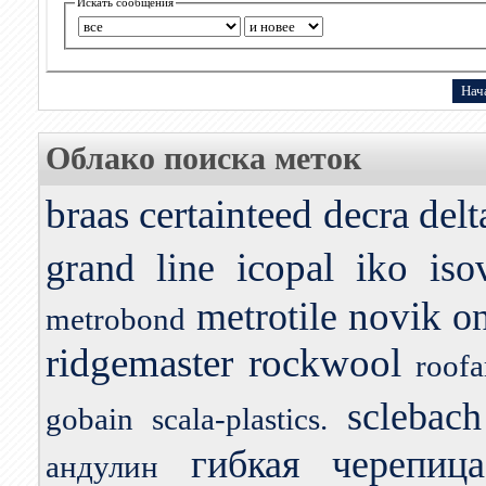
Искать сообщения
Облако поиска меток
braas
certainteed
decra
delt
icopal
iko
grand line
iso
novik
metrotile
o
metrobond
ridgemaster
rockwool
roofa
sclebach
gobain
scala-plastics.
гибкая черепица
андулин