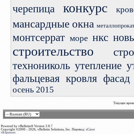
конкурс
черепица
кро
мансардные окна
металлопрока
нкс
монтсеррат
нов
море
строительство
стр
технониколь
утепление
у
фальцевая кровля
фасад
осень 2015
Текущее врем
Powered by vBulletin® Version 3.8.7
Copyright ©2000 - 2026, vBulletin Solutions, Inc. Перевод:
zCarot
vB.Sponsors