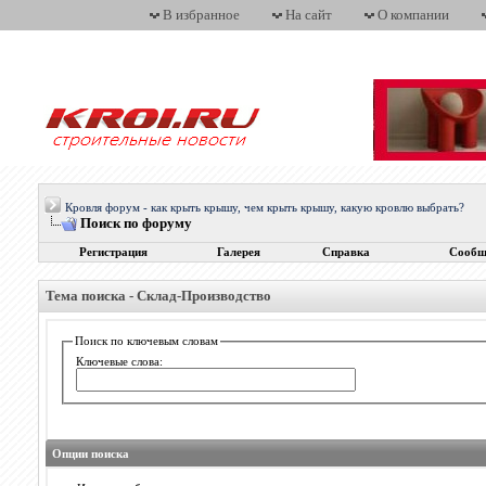
В избранное
На сайт
О компании
Кровля форум - как крыть крышу, чем крыть крышу, какую кровлю выбрать?
Поиск по форуму
Регистрация
Галерея
Справка
Сообщ
Тема поиска -
Склад-Производство
Поиск по ключевым словам
Ключевые слова:
Опции поиска