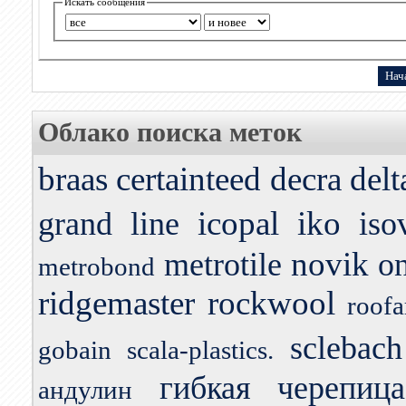
Искать сообщения
Облако поиска меток
braas
certainteed
decra
delt
icopal
iko
grand line
iso
novik
metrotile
o
metrobond
ridgemaster
rockwool
roofa
sclebach
gobain
scala-plastics.
гибкая черепица
андулин