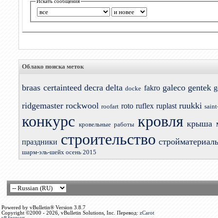
Искать сообщения
Облако поиска меток
braas
certainteed
decra
delta
galeco
gentek
fakro
g
docke
ridgemaster
rockwool
ruukki
roto
ruflex
ruplast
roofart
saint
конкурс
кровля
крыша
кровельные работы
строительство
стройматериал
праздники
шарм-эль-шейх осень 2015
Powered by vBulletin® Version 3.8.7
Copyright ©2000 - 2026, vBulletin Solutions, Inc. Перевод:
zCarot