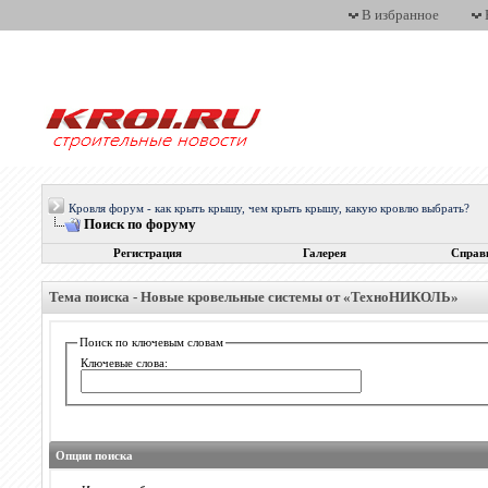
В избранное
Кровля форум - как крыть крышу, чем крыть крышу, какую кровлю выбрать?
Поиск по форуму
Регистрация
Галерея
Справ
Тема поиска -
Новые кровельные системы от «ТехноНИКОЛЬ»
Поиск по ключевым словам
Ключевые слова:
Опции поиска