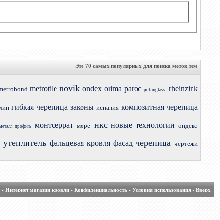
Это 70 самых популярных для поиска меток тем
novik
metrotile
ondex
orima
paroc
rheinzink
metrobond
polimglass.
гибкая черепица
законы
композитная черепица
лин
испания
нкс
монтсеррат
новые технологии
море
ондекс
металл профиль
утеплитель
черепица
ы
фальцевая кровля
фасад
чертежи
ь
-
Интернет магазин кровли
-
Конфиденциальность
-
Условия использования
-
Вверх