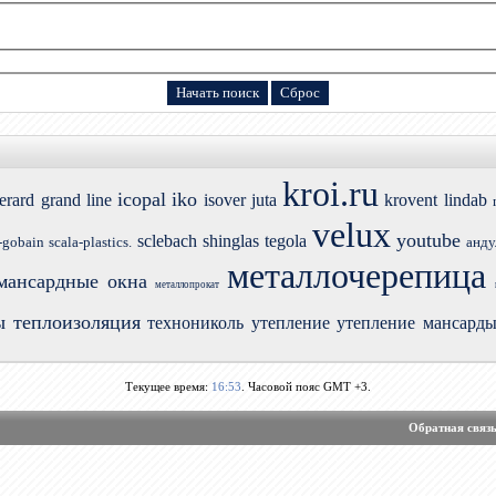
kroi.ru
icopal
iko
erard
grand line
isover
juta
krovent
lindab
velux
youtube
sclebach
shinglas
tegola
-gobain
scala-plastics.
анду
металлочерепица
мансардные окна
металлопрокат
ы
теплоизоляция
технониколь
утепление
утепление мансард
Текущее время:
16:53
. Часовой пояс GMT +3.
Обратная связ