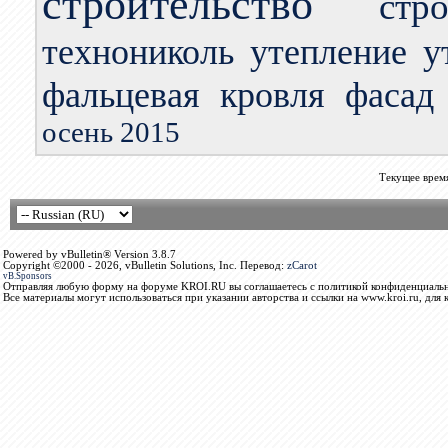
строительство
стр
технониколь
утепление
у
фальцевая кровля
фасад
осень 2015
Текущее врем
Powered by vBulletin® Version 3.8.7
Copyright ©2000 - 2026, vBulletin Solutions, Inc. Перевод:
zCarot
vB.Sponsors
Отправляя любую форму на форуме KROI.RU вы соглашаетесь с политикой конфиденциальн
Все материалы могут использоваться при указании авторства и ссылки на www.kroi.ru, для 