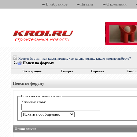
В избранное
На сайт
О компании
Кровля форум - как крыть крышу, чем крыть крышу, какую кровлю выбрать?
Поиск по форуму
Регистрация
Галерея
Справка
Сообщ
Поиск по форуму
Поиск по ключевым словам
Ключевые слова:
Опции поиска