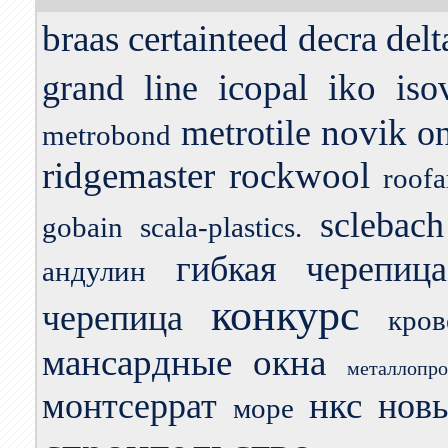
braas
certainteed
decra
delt
icopal
iko
grand line
iso
novik
metrotile
o
metrobond
ridgemaster
rockwool
roofa
sclebach
gobain
scala-plastics.
гибкая черепица
андулин
конкурс
черепица
кро
мансардные окна
металлопро
нкс
монтсеррат
нов
море