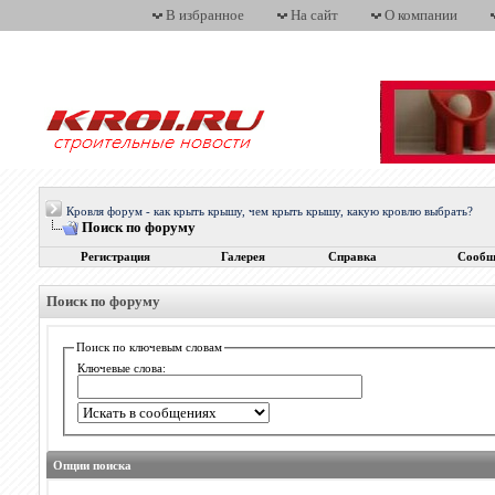
В избранное
На сайт
О компании
Кровля форум - как крыть крышу, чем крыть крышу, какую кровлю выбрать?
Поиск по форуму
Регистрация
Галерея
Справка
Сообщ
Поиск по форуму
Поиск по ключевым словам
Ключевые слова:
Опции поиска