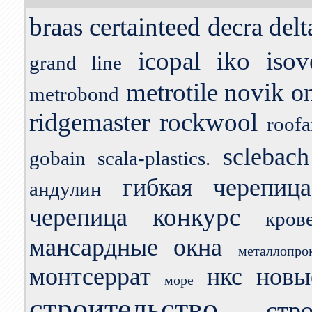
braas
certainteed
decra
delt
icopal
iko
isov
grand line
metrotile
novik
o
metrobond
ridgemaster
rockwool
roofa
sclebach
gobain
scala-plastics.
гибкая черепица
андулин
конкурс
черепица
кров
мансардные окна
металлопро
монтсеррат
нкс
новы
море
строительство
стр