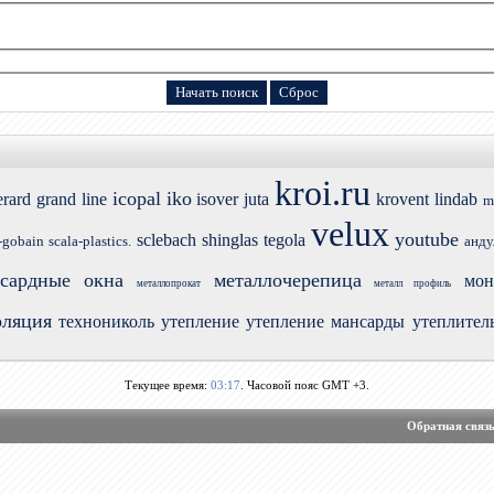
kroi.ru
icopal
iko
erard
grand line
isover
juta
krovent
lindab
m
velux
youtube
sclebach
shinglas
tegola
-gobain
scala-plastics.
анду
сардные окна
металлочерепица
мон
металлопрокат
металл профиль
оляция
технониколь
утепление
утепление мансарды
утеплител
Текущее время:
03:17
. Часовой пояс GMT +3.
Обратная связ