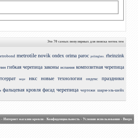
Это 70 самых популярных для поиска меток тем
metrotile
novik
ondex
orima
paroc
rheinzink
etrobond
polimglass.
гибкая черепица
законы
композитная черепица
лин
испания
нкс
тсеррат
новые технологии
праздники
ондекс
море
черепица
ь
фальцевая кровля
фасад
чертежи
шарм-эль-шейх
ь
-
Интернет магазин кровли
-
Конфиденциальность
-
Условия использования
-
Вверх