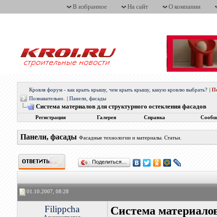
В избранное
На сайт
О компании
Кровля форум - как крыть крышу, чем крыть крышу, какую кровлю выбрать?
|
П
Познавательно.
|
Панели, фасады
Система материалов для структурного остекления фасадов
Регистрация
Галерея
Справка
Сообщ
Панели, фасады
Фасадные технологии и материалы. Статьи.
Поделиться…
01.10.2007, 08:28
Filippcha
Система материалов