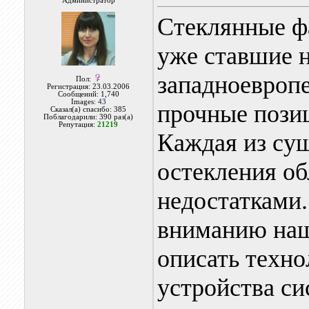
Администратор
Стеклянные ф
уже ставшие 
западноевропе
Пол:
Регистрация: 23.03.2006
Сообщений: 1,740
Images:
43
прочные позиц
Сказал(а) спасибо: 385
Поблагодарили: 390 раз(а)
Репутация:
21219
Каждая из су
остекления об
недостатками.
вниманию наш
описать техно
устройства си