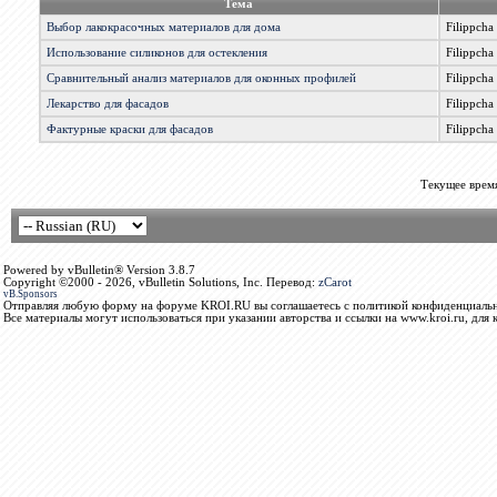
Тема
Выбор лакокрасочных материалов для дома
Filippcha
Использование силиконов для остекления
Filippcha
Сравнительный анализ материалов для оконных профилей
Filippcha
Лекарство для фасадов
Filippcha
Фактурные краски для фасадов
Filippcha
Текущее врем
Powered by vBulletin® Version 3.8.7
Copyright ©2000 - 2026, vBulletin Solutions, Inc. Перевод:
zCarot
vB.Sponsors
Отправляя любую форму на форуме KROI.RU вы соглашаетесь с политикой конфиденциальн
Все материалы могут использоваться при указании авторства и ссылки на www.kroi.ru, для 