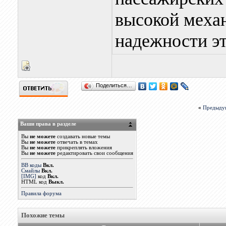
высокой меха
надежности эт
Поделиться…
«
Предыду
Ваши права в разделе
Вы
не можете
создавать новые темы
Вы
не можете
отвечать в темах
Вы
не можете
прикреплять вложения
Вы
не можете
редактировать свои сообщения
BB коды
Вкл.
Смайлы
Вкл.
[IMG]
код
Вкл.
HTML код
Выкл.
Правила форума
Похожие темы