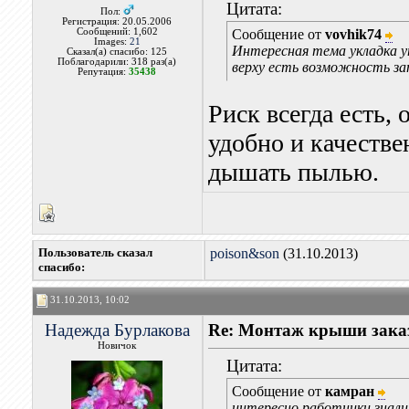
Цитата:
Пол:
Регистрация: 20.05.2006
Сообщений: 1,602
Сообщение от
vovhik74
Images:
21
Интересная тема укладка ут
Сказал(а) спасибо: 125
Поблагодарили: 318 раз(а)
верху есть возможность за
Репутация:
35438
Риск всегда есть, 
удобно и качестве
дышать пылью.
Пользователь сказал
poison&son
(31.10.2013)
cпасибо:
31.10.2013, 10:02
Надежда Бурлакова
Re: Монтаж крыши заказ
Новичок
Цитата:
Сообщение от
камран
интересно работники знал