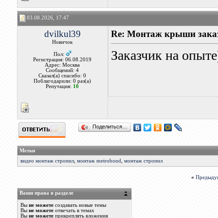
03.08.2026, 17:47
dvilkul39
Re: Монтаж крыши заказ
Новичок
Заказчик на опыте
Пол:
Регистрация: 06.08.2019
Адрес: Москва
Сообщений: 4
Сказал(а) спасибо: 0
Поблагодарили: 0 раз(а)
Репутация:
10
Поделиться…
Метки
видео монтаж стропил
,
монтаж metrobond
,
монтаж стропил
«
Предыду
Ваши права в разделе
Вы
не можете
создавать новые темы
Вы
не можете
отвечать в темах
Вы
не можете
прикреплять вложения