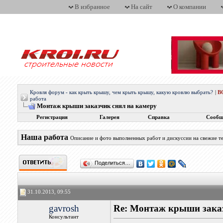
В избранное
На сайт
О компании
Кровля форум - как крыть крышу, чем крыть крышу, какую кровлю выбрать?
|
В
работа
Монтаж крыши заказчик снял на камеру
Регистрация
Галерея
Справка
Сообщ
Наша работа
Описание и фото выполненных работ и дискуссии на свежие т
Поделиться…
31.10.2013, 09:55
gavrosh
Re: Монтаж крыши заказ
Консультант