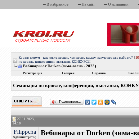
В избранное
На сайт
О компании
Кровля форум - как крыть крышу, чем крыть крышу, какую кровлю выбрать?
|
В
по кровле, конференции, выставки, КОНКУРСЫ
Вебинары от Dorken (зима-весна - 2023)
Регистрация
Галерея
Справка
Сообщ
Семинары по кровле, конференции, выставки, КОН
Поделиться…
27.01.2023,
14:18
Filippcha
Вебинары от Dorken (зима-ве
Администратор