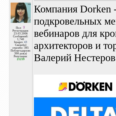
Компания Dorken 
подкровельных ме
Пол:
вебинаров для кро
Регистрация:
23.03.2006
Сообщений:
1,740
архитекторов и то
Images:
43
Сказал(а)
спасибо: 385
Поблагодарили:
Валерий Нестеров
390 раз(а)
Репутация:
21219