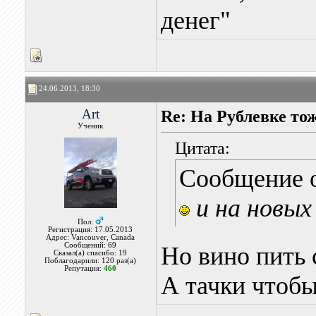
денег"
24.06.2013, 18:30
Art
Re: На Рублевке то
Ученик
Цитата:
Сообщение 
и на новых
Пол:
Регистрация: 17.05.2013
Адрес: Vancouver, Canada
Сообщений: 69
Но вино пить 
Сказал(а) спасибо: 19
Поблагодарили: 120 раз(а)
Репутация:
460
А тачки чтобы