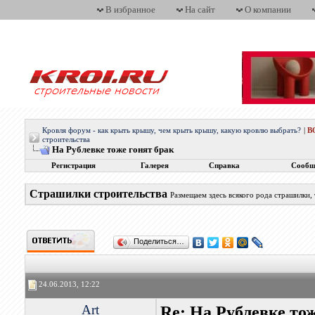
В избранное
На сайт
О компании
Кровля форум - как крыть крышу, чем крыть крышу, какую кровлю выбрать?
|
В
строительства
На Рублевке тоже гонят брак
Регистрация
Галерея
Справка
Сообщ
Страшилки строительства
Размещаем здесь всякого рода страшилки,
Поделиться…
24.06.2013, 12:22
Art
Re: На Рублевке то