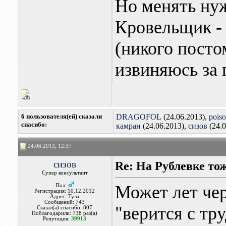
Но менять нуж
Кровельщик - 
(никого постом
извиняюсь за 
6 пользователя(ей) сказали
DRAGOFOL
(24.06.2013),
pois
cпасибо:
камран
(24.06.2013),
сизов
(24.0
24.06.2013, 12:37
сизов
Re: На Рублевке то
Супер консультант
Может лет чер
Пол:
Регистрация: 10.12.2012
Адрес: Тула
Сообщений: 743
"верится с тр
Сказал(а) спасибо: 807
Поблагодарили: 738 раз(а)
Репутация:
39913