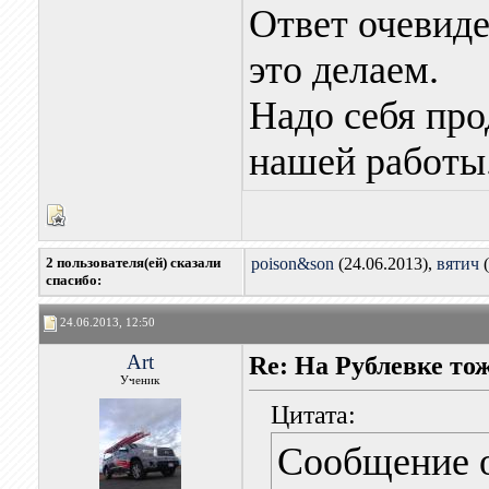
Ответ очевиде
это делаем.
Надо себя про
нашей работы
2 пользователя(ей) сказали
poison&son
(24.06.2013),
вятич
(
cпасибо:
24.06.2013, 12:50
Art
Re: На Рублевке то
Ученик
Цитата:
Сообщение 