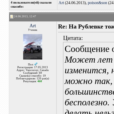
4 пользователя(ей) сказали
Art
(24.06.2013),
poison&son
(24
cпасибо:
24.06.2013, 12:47
Art
Re: На Рублевке то
Ученик
Цитата:
Сообщение 
Может лет ч
Пол:
изменится, 
Регистрация: 17.05.2013
Адрес: Vancouver, Canada
Сообщений: 69
Сказал(а) спасибо: 19
можно так, 
Поблагодарили: 120 раз(а)
Репутация:
460
большинстве
бесполезно.
делать нельз