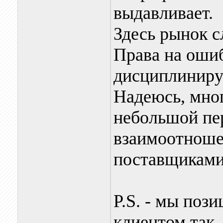
выдавливает.
Здесь рынок с
Права на ошиб
дисциплинируе
Надеюсь, мног
небольшой пе
взаимоотношен
поставщиками
P.S. - мы поз
клиентом так,