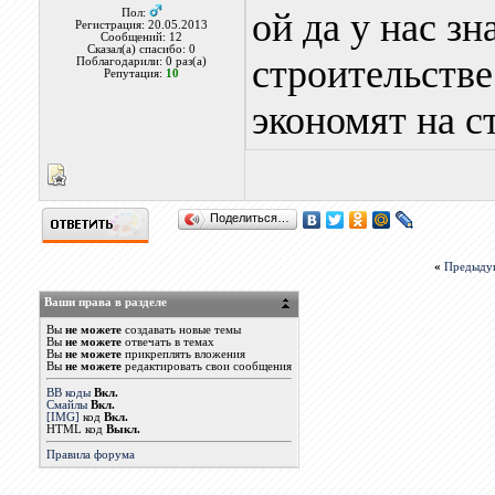
ой да у нас з
Пол:
Регистрация: 20.05.2013
Сообщений: 12
Сказал(а) спасибо: 0
строительстве
Поблагодарили: 0 раз(а)
Репутация:
10
экономят на с
Поделиться…
«
Предыду
Ваши права в разделе
Вы
не можете
создавать новые темы
Вы
не можете
отвечать в темах
Вы
не можете
прикреплять вложения
Вы
не можете
редактировать свои сообщения
BB коды
Вкл.
Смайлы
Вкл.
[IMG]
код
Вкл.
HTML код
Выкл.
Правила форума