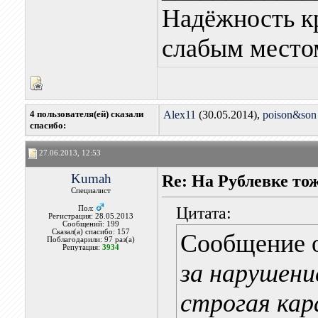
Надёжность к
слабым местом
4 пользователя(ей) сказали
Alex11
(30.05.2014),
poison&son
cпасибо:
27.06.2013, 12:53
Kumah
Re: На Рублевке то
Специалист
Цитата:
Пол:
Регистрация: 28.05.2013
Сообщений: 199
Сказал(а) спасибо: 157
Сообщение 
Поблагодарили: 97 раз(а)
Репутация:
3934
за нарушен
строгая кара