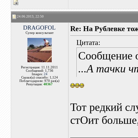
24.06.2013, 22:50
DRAGOFOL
Re: На Рублевке то
Супер консультант
Цитата:
Сообщение 
...А тачки ч
Регистрация: 11.11.2011
Сообщений: 1,736
Images:
24
Сказал(а) спасибо: 1,124
Поблагодарили: 970 раз(а)
Репутация:
40367
Тот редкий сл
стОит больше,
____________