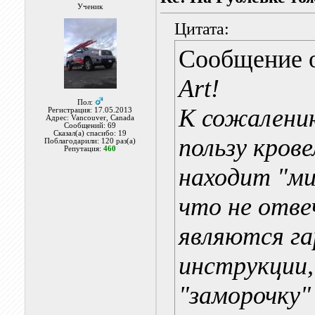
Ученик
Цитата:
Сообщение 
Art!
Пол:
К сожалению
Регистрация: 17.05.2013
Адрес: Vancouver, Canada
Сообщений: 69
Сказал(а) спасибо: 19
пользу кров
Поблагодарили: 120 раз(а)
Репутация:
460
находит "ми
что не отве
являются га
инструкции,
"заморочку"