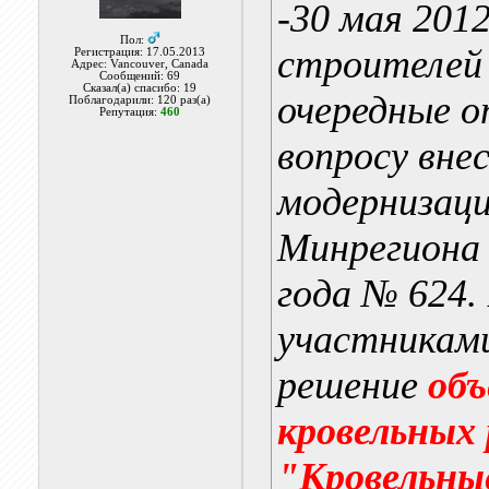
-30 мая 201
Пол:
строителей
Регистрация: 17.05.2013
Адрес: Vancouver, Canada
Сообщений: 69
Сказал(а) спасибо: 19
очередные 
Поблагодарили: 120 раз(а)
Репутация:
460
вопросу вне
модернизаци
Минрегиона 
года № 624.
участниками
решение
объ
кровельных 
"Кровельны