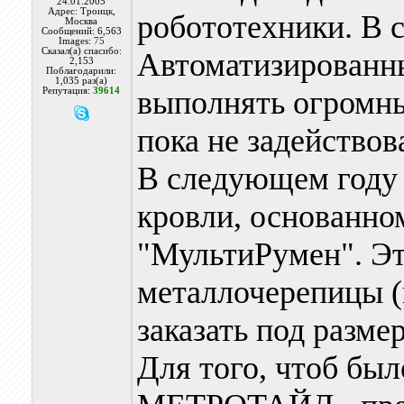
24.01.2005
Адрес: Троицк,
робототехники. В с
Москва
Сообщений: 6,563
Images:
75
Сказал(а) спасибо:
Автоматизированн
2,153
Поблагодарили:
1,035 раз(а)
выполнять огромны
Репутация:
39614
пока не задействов
В следующем году 
кровли, основанно
"МультиРумен". Эт
металлочерепицы (
заказать под разме
Для того, чтоб был