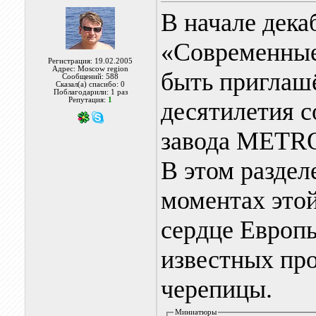
В начале дека
«Современные
Регистрация: 19.02.2005
Адрес: Moscow region
быть приглаш
Сообщений: 588
Сказал(а) спасибо: 0
Поблагодарили: 1 раз
Репутация:
1
десятилетия с
завода МETRO
В этом раздел
моментах этой
сердце Европы
известных пр
черепицы.
Миниатюры