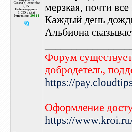
Сказал(а) спасибо:
мерзкая, почти все
2,153
Поблагодарили:
1,035 раз(а)
Каждый день дождь
Репутация:
39614
Альбиона сказывае
________________
Форум существует,
добродетель, подд
https://pay.cloudti
Оформление досту
https://www.kroi.r