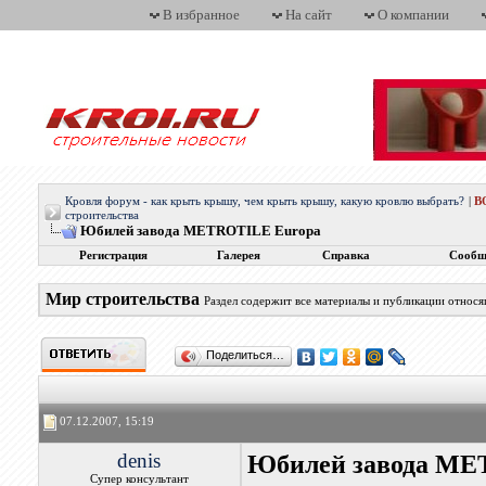
В избранное
На сайт
О компании
Кровля форум - как крыть крышу, чем крыть крышу, какую кровлю выбрать?
|
В
строительства
Юбилей завода METROTILE Europa
Регистрация
Галерея
Справка
Сообщ
Мир строительства
Раздел содержит все материалы и публикации относ
Поделиться…
07.12.2007, 15:19
denis
Юбилей завода ME
Супер консультант