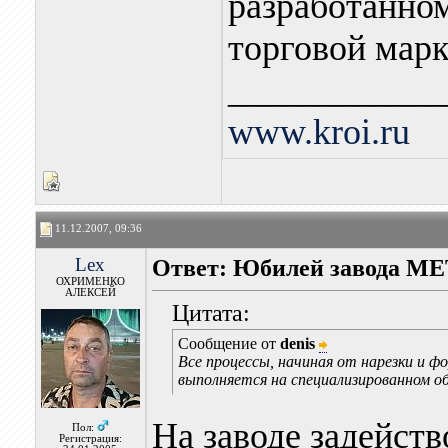
разработанно
торговой мар
____________
www.kroi.ru
11.12.2007, 09:36
Lex
Ответ: Юбилей завода M
ОХРИМЕНКО
АЛЕКСЕЙ
Цитата:
Сообщение от
denis
Все процессы, начиная от нарезки и фо
выполняется на специализированном о
На заводе задейст
Пол:
Регистрация: