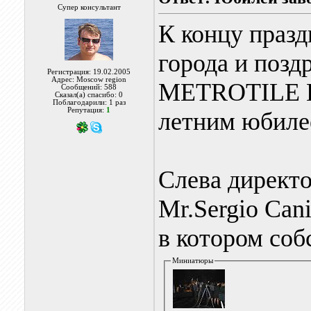
Супер консультант
К концу празд
города и позд
Регистрация: 19.02.2005
Адрес: Moscow region
METROTILE Eu
Сообщений: 588
Сказал(а) спасибо: 0
Поблагодарили: 1 раз
Репутация:
1
летним юбиле
Слева директ
Mr.Sergio Can
в котором соб
Миниатюры