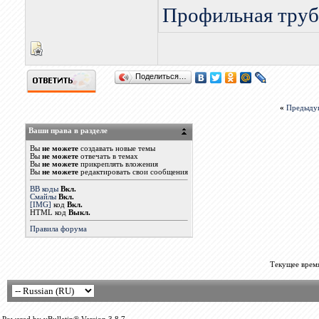
Профильная труб
Поделиться…
«
Предыду
Ваши права в разделе
Вы
не можете
создавать новые темы
Вы
не можете
отвечать в темах
Вы
не можете
прикреплять вложения
Вы
не можете
редактировать свои сообщения
BB коды
Вкл.
Смайлы
Вкл.
[IMG]
код
Вкл.
HTML код
Выкл.
Правила форума
Текущее врем