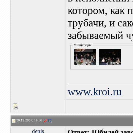
котором, как 
трубачи, и са
забываемый чу
Миниатюры
____________
www.kroi.ru
20.12.2007, 16:50
denis
Ответ: Юбилей за