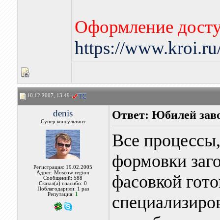
Оформление досту
https://www.kroi.r
10.12.2007, 13:49
denis
Ответ: Юбилей за
Супер консультант
Все процессы,
формовки заго
Регистрация: 19.02.2005
Адрес: Moscow region
фасовкой гото
Сообщений: 588
Сказал(а) спасибо: 0
Поблагодарили: 1 раз
Репутация:
1
специализиро