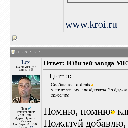
____________
www.kroi.ru
21.12.2007, 00:18
Lex
Ответ: Юбилей завода M
ОХРИМЕНКО
АЛЕКСЕЙ
Цитата:
Сообщение от
denis
а после ужина и поздравлений в друго
оркестра
Помню, помню
ка
Пол:
Регистрация:
24.01.2005
Адрес: Троицк,
Пожалуй добавлю, ч
Москва
Сообщений: 6,563
Images:
75