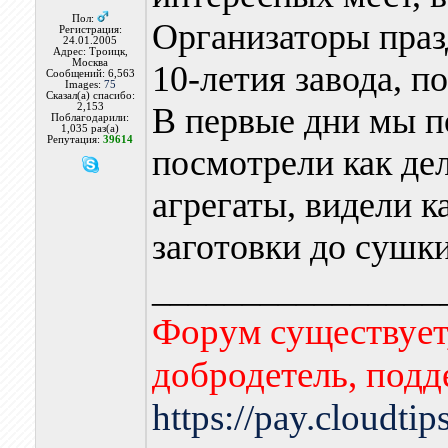
Пол:
Организаторы праз
Регистрация:
24.01.2005
Адрес: Троицк,
Москва
10-летия завода, по
Сообщений: 6,563
Images:
75
Сказал(а) спасибо:
2,153
В первые дни мы п
Поблагодарили:
1,035 раз(а)
Репутация:
39614
посмотрели как дел
агрегаты, видели к
заготовки до сушки
________________
Форум существует,
добродетель, подд
https://pay.cloudti