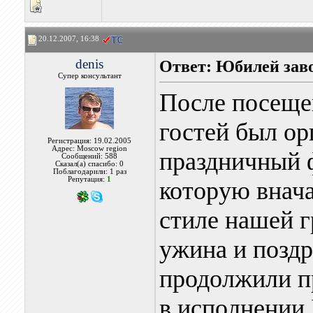
20.12.2007, 16:38
denis
Ответ: Юбилей за
Супер консультант
После посещен
гостей был о
Регистрация: 19.02.2005
Адрес: Moscow region
праздничный 
Сообщений: 588
Сказал(а) спасибо: 0
Поблагодарили: 1 раз
Репутация:
1
которую внача
стиле нашей г
ужина и поздр
продолжили п
в исполнении 