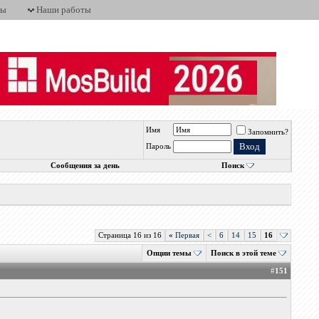
ты
Наши работы
Имя
Запомнить?
Пароль
Сообщения за день
Поиск
Страница 16 из 16
«
Первая
<
6
14
15
16
Опции темы
Поиск в этой теме
#
151