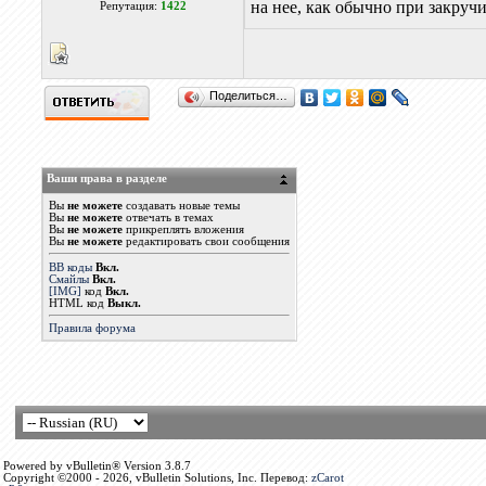
на нее, как обычно при закруч
Репутация:
1422
Поделиться…
Ваши права в разделе
Вы
не можете
создавать новые темы
Вы
не можете
отвечать в темах
Вы
не можете
прикреплять вложения
Вы
не можете
редактировать свои сообщения
BB коды
Вкл.
Смайлы
Вкл.
[IMG]
код
Вкл.
HTML код
Выкл.
Правила форума
Powered by vBulletin® Version 3.8.7
Copyright ©2000 - 2026, vBulletin Solutions, Inc. Перевод:
zCarot