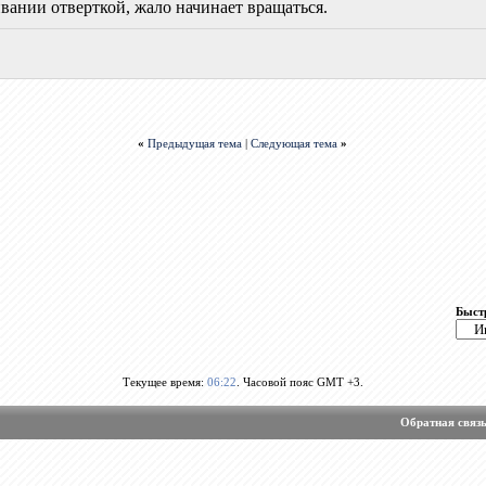
ивании отверткой, жало начинает вращаться.
«
Предыдущая тема
|
Следующая тема
»
Быст
Текущее время:
06:22
. Часовой пояс GMT +3.
Обратная связ