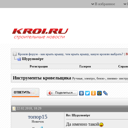
В избранное
Кровля форум - как крыть крышу, чем крыть крышу, какую кровлю выбрать?
|
Шуруповёрт
Регистрация
Галерея
Справ
Инструменты кровельщика
Ручные, электро, бензо-, пневмо- инс
Поделиться…
22.02.2018, 18:29
топор15
Re: Шуруповёрт
Новичок
Да именно такой