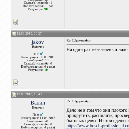
Сказал(а) спасибо: 1
Поблагодарили: 1 раз
Репутация:
98
12.03.2018, 10:27
jakov
Re: Шуруповёрт
Новичок
На один раз тебе зеленый надо
Пол:
Регистрация: 06.09.2015
Сообщений: 13
Сказал(а) спасибо: 0
Поблагодарили: 0 раз(а)
Репутация:
10
13.03.2018, 15:43
Ванин
Re: Шуруповёрт
Новичок
Дело не в том что они плохого
прикрутить, распилить, просве
Пол:
Регистрация: 14.04.2015
бытовых целях. И стоит дешевл
Сообщений: 41
Сказал(а) спасибо: 0
https://www.bosch-professional.c
Поблагодарили: 4 раз(а)