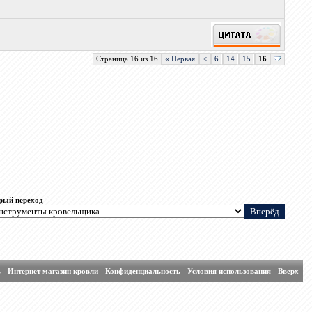
Страница 16 из 16
«
Первая
<
6
14
15
16
рый переход
ь
-
Интернет магазин кровли
-
Конфиденциальность
-
Условия использования
-
Вверх