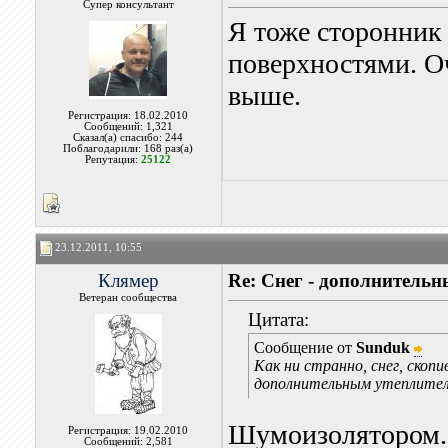
Супер консультант
Я тоже сторонник
поверхностями. О
выше.
Регистрация: 18.02.2010
Сообщений: 1,321
Сказал(а) спасибо: 244
Поблагодарили: 168 раз(а)
Репутация:
25122
23.12.2011, 10:55
Клямер
Re: Снег - дополнитель
Ветеран сообщества
Цитата:
Сообщение от
Sunduk
Как ни странно, снег, скоп
дополнительным утеплител
Шумоизолятором...
Регистрация: 19.02.2010
Сообщений: 2,581