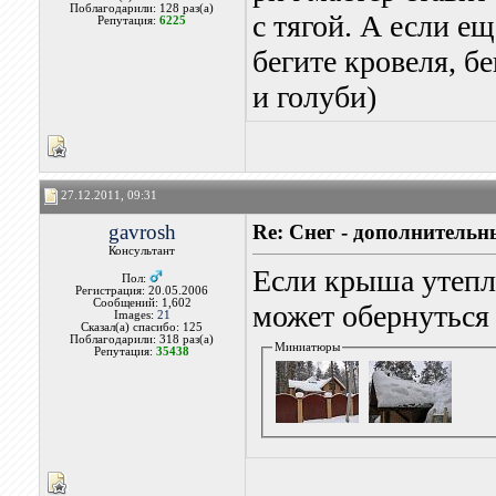
Поблагодарили: 128 раз(а)
с тягой. А если е
Репутация:
6225
бегите кровеля, бе
и голуби)
27.12.2011, 09:31
gavrosh
Re: Снег - дополнитель
Консультант
Если крыша утепле
Пол:
Регистрация: 20.05.2006
Сообщений: 1,602
может обернуться
Images:
21
Сказал(а) спасибо: 125
Поблагодарили: 318 раз(а)
Миниатюры
Репутация:
35438