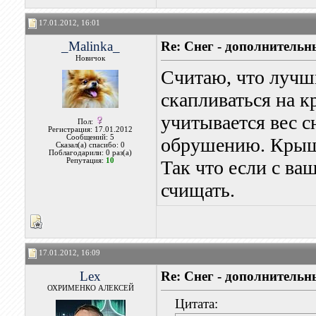
17.01.2012, 16:01
_Malinka_
Re: Снег - дополнитель
Новичок
Считаю, что лучший
скапливаться на к
учитывается вес с
Пол:
Регистрация: 17.01.2012
Сообщений: 5
обрушению. Крыша
Сказал(а) спасибо: 0
Поблагодарили: 0 раз(а)
Репутация:
10
Так что если с ва
счищать.
17.01.2012, 16:09
Lex
Re: Снег - дополнитель
ОХРИМЕНКО АЛЕКСЕЙ
Цитата: