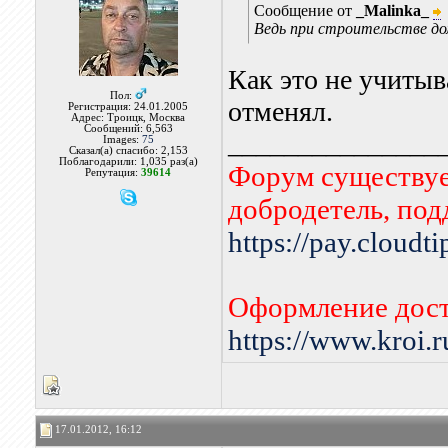
Сообщение от
_Malinka_
Ведь при строительстве дом
Как это не учитыв
Пол:
отменял.
Регистрация: 24.01.2005
Адрес: Троицк, Москва
Сообщений: 6,563
_______________
Images:
75
Сказал(а) спасибо: 2,153
Поблагодарили: 1,035 раз(а)
Форум существует
Репутация:
39614
добродетель, по
https://pay.cloudt
Оформление дост
https://www.kroi.
17.01.2012, 16:12