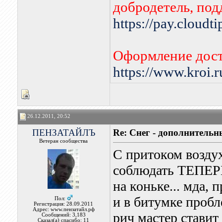
добродетель, по
https://pay.cloudt
Оформление дост
https://www.kroi.
26.12.2011, 20:52
ПЕНЗАТАЙЛЪ
Re: Снег - дополнитель
Ветеран сообщества
С притоком воздух
соблюдать ТЕПЕРЬ
на коньке... мда,
и в битумке пробл
Пол:
Регистрация: 28.09.2011
Адрес: www.пензатайл.рф
рич мастер ставит
Сообщений: 3,183
Сказал(а) спасибо: 11