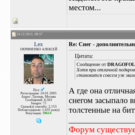
местом...
24.12.2011, 08:57
Lex
Re: Снег - дополнитель
ОХРИМЕНКО АЛЕКСЕЙ
Цитата:
Сообщение от
DRAGOFO
Хотя при отличной подкров
становится совсем уж мале
А где она отлична
Пол:
Регистрация: 24.01.2005
Адрес: Троицк, Москва
снегом засыпало 
Сообщений: 6,563
Images:
75
Сказал(а) спасибо: 2,153
толстенные на бит
Поблагодарили: 1,035 раз(а)
Репутация:
39614
_______________
Форум существует