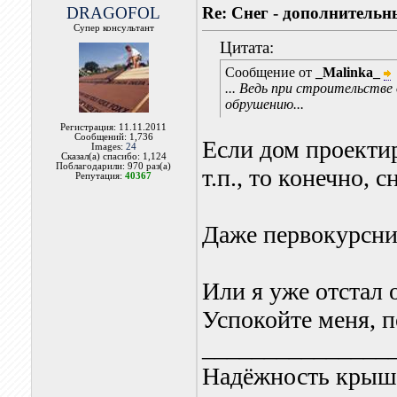
DRAGOFOL
Re: Снег - дополнитель
Супер консультант
Цитата:
Сообщение от
_Malinka_
... Ведь при строительстве
обрушению...
Регистрация: 11.11.2011
Сообщений: 1,736
Если дом проектир
Images:
24
Сказал(а) спасибо: 1,124
Поблагодарили: 970 раз(а)
т.п., то конечно, 
Репутация:
40367
Даже первокурсни
Или я уже отстал 
Успокойте меня, 
_______________
Надёжность крыши