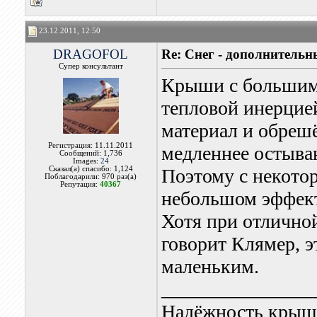
23.12.2011, 12:50
DRAGOFOL
Re: Снег - дополнитель
Супер консультант
Крыши с большим
тепловой инерцией
материал и обрешё
Регистрация: 11.11.2011
медленнее остыва
Сообщений: 1,736
Images:
24
Сказал(а) спасибо: 1,124
Поэтому с некото
Поблагодарили: 970 раз(а)
Репутация:
40367
небольшом эффект
Хотя при отлично
говорит Клямер, э
маленьким.
_______________
Надёжность крыши