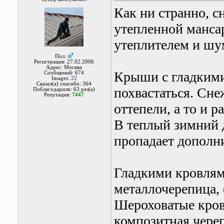
Как ни странно, с
утепленной манса
утеплителем и шу
Пол:
Регистрация: 27.02.2006
Адрес: Москва
Крыши с гладкими
Сообщений: 674
Images:
22
Сказал(а) спасибо: 364
похвастаться. Сне
Поблагодарили: 63 раз(а)
Репутация:
7447
оттепели, а то и
В теплый зимний д
пропадает дополни
Гладкими кровлям
металлочерепица, 
Шероховатые кровл
композитная чере