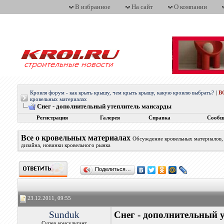
В избранное
На сайт
О компании
Кровля форум - как крыть крышу, чем крыть крышу, какую кровлю выбрать?
|
В
кровельных материалах
Снег - дополнительный утеплитель мансарды
Регистрация
Галерея
Справка
Сообщ
Все о кровельных материалах
Обсуждение кровельных материалов, 
дизайна, новинки кровельного рынка
Поделиться…
23.12.2011, 09:55
Sunduk
Снег - дополнительный 
Супер консультант