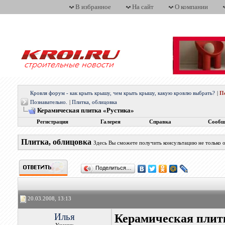
В избранное
На сайт
О компании
Кровля форум - как крыть крышу, чем крыть крышу, какую кровлю выбрать?
|
П
Познавательно.
|
Плитка, облицовка
Керамическая плитка «Рустика»
Регистрация
Галерея
Справка
Сообщ
Плитка, облицовка
Здесь Вы сможете получить консультацию не только о
Поделиться…
20.03.2008, 13:13
Илья
Керамическая плит