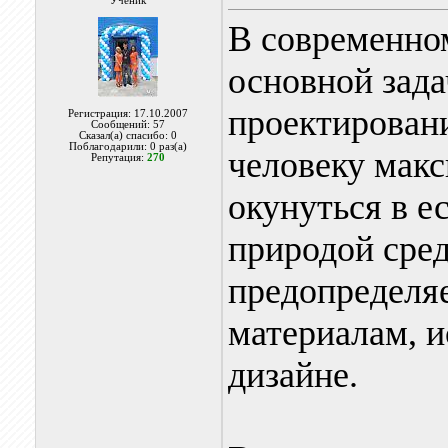
Ученик
В современно
основной зад
проектировани
Регистрация: 17.10.2007
Сообщений: 57
Сказал(а) спасибо: 0
Поблагодарили: 0 раз(а)
человеку мак
Репутация:
270
окунуться в е
природой сред
предопределяе
материалам, 
дизайне.