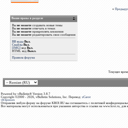
«
Предыду
Ваши права в разделе
Вы
не можете
создавать новые темы
Вы
не можете
отвечать в темах
Вы
не можете
прикреплять вложения
Вы
не можете
редактировать свои сообщения
BB коды
Вкл.
Смайлы
Вкл.
[IMG]
код
Вкл.
HTML код
Выкл.
Правила форума
Текущее врем
Powered by vBulletin® Version 3.8.7
Copyright ©2000 - 2026, vBulletin Solutions, Inc. Перевод:
zCarot
vB.Sponsors
Отправляя любую форму на форуме KROI.RU вы соглашаетесь с политикой конфиденциальн
Все материалы могут использоваться при указании авторства и ссылки на www.kroi.ru, для 