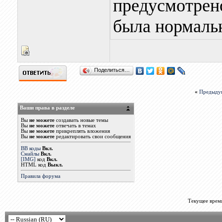
предусмотрено
была нормальн
Поделиться…
«
Предыду
Ваши права в разделе
Вы
не можете
создавать новые темы
Вы
не можете
отвечать в темах
Вы
не можете
прикреплять вложения
Вы
не можете
редактировать свои сообщения
BB коды
Вкл.
Смайлы
Вкл.
[IMG]
код
Вкл.
HTML код
Выкл.
Правила форума
Текущее врем