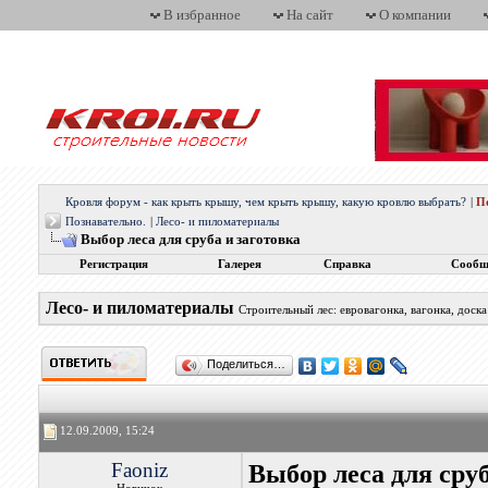
В избранное
На сайт
О компании
Кровля форум - как крыть крышу, чем крыть крышу, какую кровлю выбрать?
|
П
Познавательно.
|
Лесо- и пиломатериалы
Выбор леса для сруба и заготовка
Регистрация
Галерея
Справка
Сообщ
Лесо- и пиломатериалы
Строительный лес: евровагонка, вагонка, доска
Поделиться…
12.09.2009, 15:24
Faoniz
Выбор леса для сруб