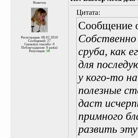
Новичок
Цитата:
Сообщение 
Собственно 
Регистрация: 08.02.2010
Сообщений: 27
Сказал(а) спасибо: 0
сруба, как 
Поблагодарили: 0 раз(а)
Репутация:
10
для послед
у кого-то н
полезные с
даст исчер
примного бл
развить эту