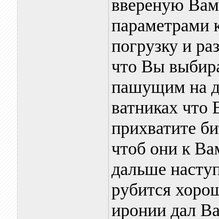
ввереную Вам
параметрами к
погрузку и раз
что Вы выбира
пашущим на де
ватниках что 
прихватите б
чтоб они к Ва
дальше наступ
рубится хорош
иронии дал Ва