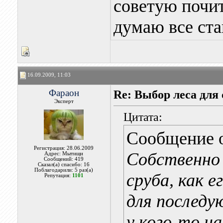
советую почит
думаю все ста
16.09.2009, 11:03
Фараон
Re: Выбор леса для 
Эксперт
Цитата:
Сообщение 
Регистрация: 28.06.2009
Собственно 
Адрес: Мытищи
Сообщений: 419
Сказал(а) спасибо: 16
Поблагодарили: 5 раз(а)
сруба, как 
Репутация:
1101
для послед
у кого-то н