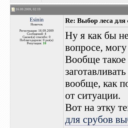
16.09.2009, 02:19
Esinin
Re: Выбор леса для 
Новичок
Регистрация: 16.09.2009
Ну я как бы н
Сообщений: 4
Сказал(а) спасибо: 0
Поблагодарили: 0 раз(а)
Репутация:
10
вопросе, могу 
Вообще такое 
заготавливать
вообще, как по
от ситуации.
Вот на этку т
для срубов вы