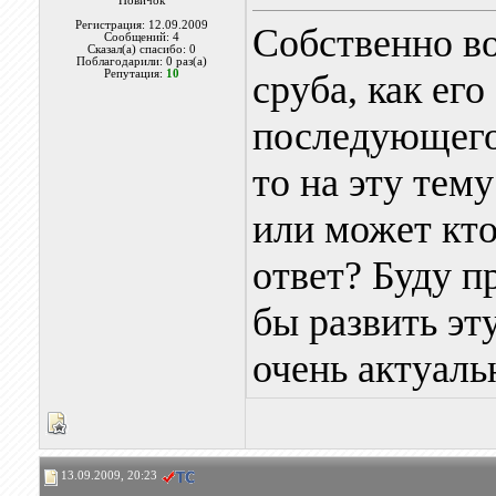
Новичок
Регистрация: 12.09.2009
Собственно во
Сообщений: 4
Сказал(а) спасибо: 0
Поблагодарили: 0 раз(а)
Репутация:
10
сруба, как его
последующего
то на эту тему
или может кт
ответ? Буду п
бы развить эт
очень актуальн
13.09.2009, 20:23