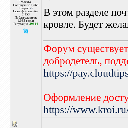
Москва
Сообщений: 6,563
Images:
75
В этом разделе по
Сказал(а) спасибо:
2,153
Поблагодарили:
кровле. Будет жел
1,035 раз(а)
Репутация:
39614
________________
Форум существует,
добродетель, подд
https://pay.cloudti
Оформление досту
https://www.kroi.r