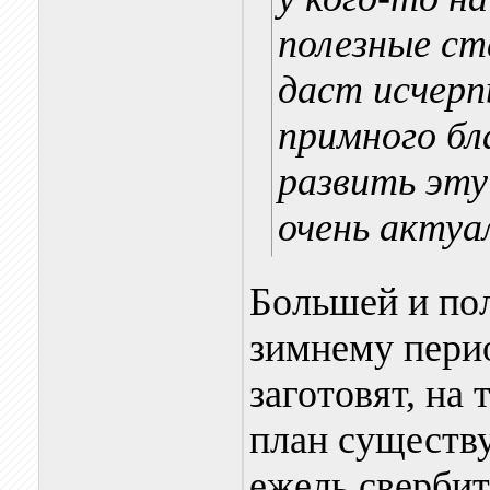
полезные с
даст исчер
примного бл
развить эту
очень актуал
Большей и по
зимнему перио
заготовят, на 
план существу
ежель свербит