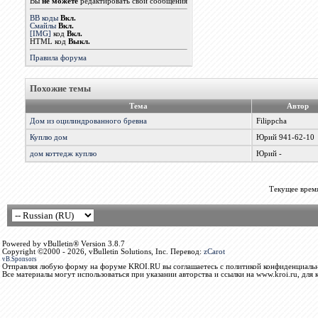
Вы
не можете
редактировать свои сообщения
BB коды
Вкл.
Смайлы
Вкл.
[IMG]
код
Вкл.
HTML код
Выкл.
Правила форума
Похожие темы
Тема
Автор
Дом из оцилиндрованного бревна
Filippcha
Куплю дом
Юрий 941-62-10
дом коттедж куплю
Юрий -
Текущее врем
Powered by vBulletin® Version 3.8.7
Copyright ©2000 - 2026, vBulletin Solutions, Inc. Перевод:
zCarot
vB.Sponsors
Отправляя любую форму на форуме KROI.RU вы соглашаетесь с политикой конфиденциальн
Все материалы могут использоваться при указании авторства и ссылки на www.kroi.ru, для 