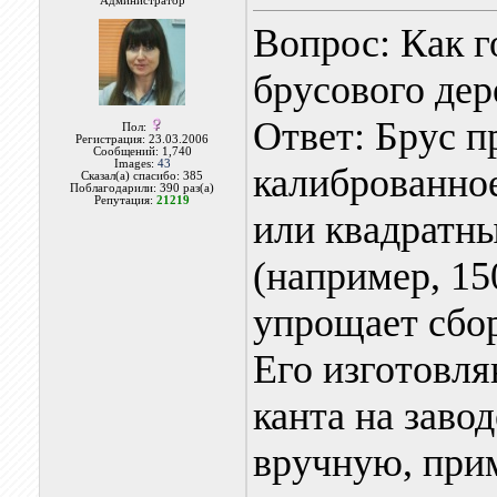
Администратор
Вопрос: Как г
брусового дер
Ответ: Брус п
Пол:
Регистрация: 23.03.2006
Сообщений: 1,740
Images:
43
калиброванное
Сказал(а) спасибо: 385
Поблагодарили: 390 раз(а)
Репутация:
21219
или квадратн
(например, 15
упрощает сбор
Его изготовля
канта на заво
вручную, прим