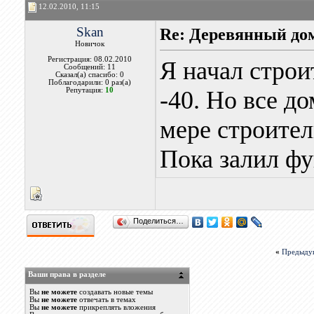
12.02.2010, 11:15
Skan
Re: Деревянный дом
Новичок
Регистрация: 08.02.2010
Я начал строи
Сообщений: 11
Сказал(а) спасибо: 0
Поблагодарили: 0 раз(а)
Репутация:
10
-40. Но все до
мере строител
Пока залил фу
Поделиться…
«
Предыду
Ваши права в разделе
Вы
не можете
создавать новые темы
Вы
не можете
отвечать в темах
Вы
не можете
прикреплять вложения