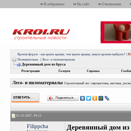
В избранное
На сайт
О компании
Кровля форум - как крыть крышу, чем крыть крышу, какую кровлю выбрать?
|
П
Познавательно.
|
Лесо- и пиломатериалы
Деревянный дом из бруса
Регистрация
Галерея
Справка
Сообщ
Лесо- и пиломатериалы
Строительный лес: евровагонка, вагонка, доска
Поделиться…
03.10.2007, 09:12
Filippcha
Деревянный дом из 