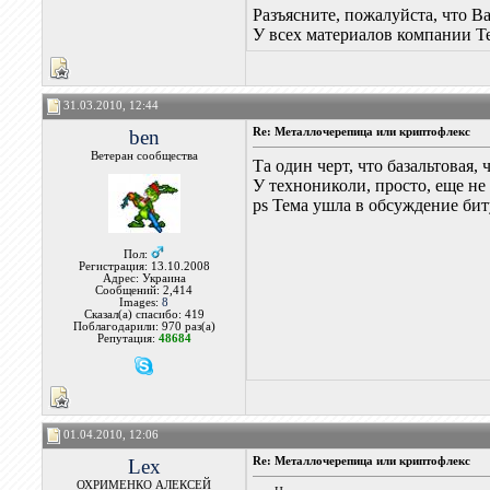
Разъясните, пожалуйста, что В
У всех материалов компании 
31.03.2010, 12:44
ben
Re: Металлочерепица или криптофлекс
Ветеран сообщества
Та один черт, что базальтовая
У технониколи, просто, еще не
ps Тема ушла в обсуждение би
Пол:
Регистрация: 13.10.2008
Адрес: Украина
Сообщений: 2,414
Images:
8
Сказал(а) спасибо: 419
Поблагодарили: 970 раз(а)
Репутация:
48684
01.04.2010, 12:06
Lex
Re: Металлочерепица или криптофлекс
ОХРИМЕНКО АЛЕКСЕЙ