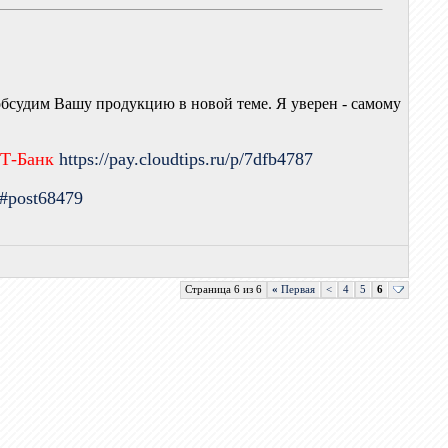
обсудим Вашу продукцию в новой теме. Я уверен - самому
 Т-Банк
https://pay.cloudtips.ru/p/7dfb4787
9#post68479
Страница 6 из 6
«
Первая
<
4
5
6