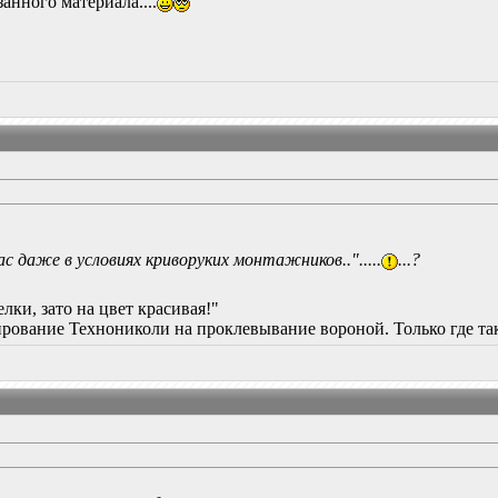
анного материала....
ас даже в условиях криворуких монтажников..".....
...?
лки, зато на цвет красивая!"
тирование Технониколи на проклевывание вороной. Только где т