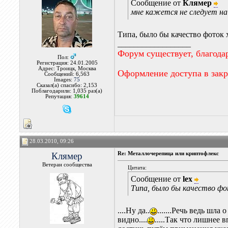
Сообщение от
Клямер
мне кажется не следует 
Типа, было бы качество фоток 
__________________
Форум существует, благода
Пол:
Регистрация: 24.01.2005
Адрес: Троицк, Москва
Оформление доступа в зак
Сообщений: 6,563
Images:
75
Сказал(а) спасибо: 2,153
Поблагодарили: 1,035 раз(а)
Репутация:
39614
28.03.2010, 09:26
Клямер
Re: Металлочерепица или криптофлекс
Ветеран сообщества
Цитата:
Сообщение от
lex
Типа, было бы качество фо
....Ну да..
.......Речь ведь шла
видно....
.....Так что лишнее