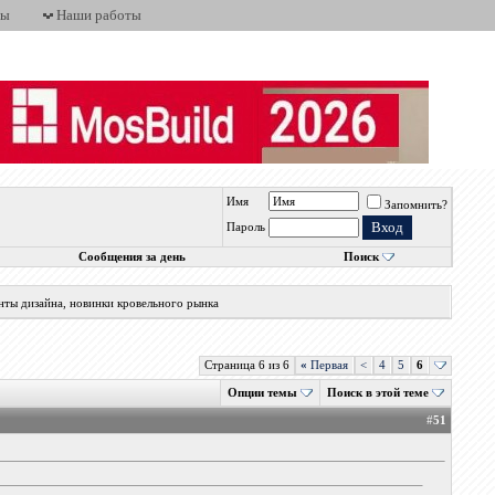
ты
Наши работы
Имя
Запомнить?
Пароль
Сообщения за день
Поиск
нты дизайна, новинки кровельного рынка
Страница 6 из 6
«
Первая
<
4
5
6
Опции темы
Поиск в этой теме
#
51