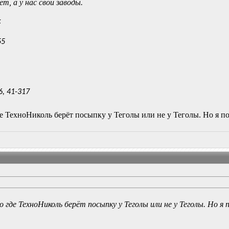
ет, а у нас свои заводы.
к
55
6, 41-317
де ТехноНиколь берёт посыпку у Теголы или не у Теголы. Но я по
о где ТехноНиколь берёт посыпку у Теголы или не у Теголы. Но я 