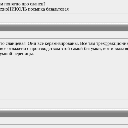
ам понятно про сланец?
ТехноНИКОЛЬ посыпка базальтовая
, что сланцевая. Они все керамизированы. Все там трехфракцион
 все отлажено с производством этой самой битумки, вот и вылаз
тумной черепицы.