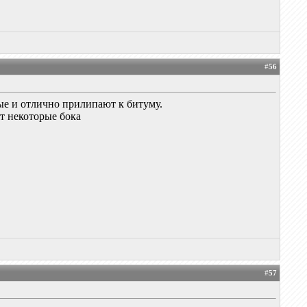
#
56
ные и отлично прилипают к битуму.
ят некоторые бока
#
57