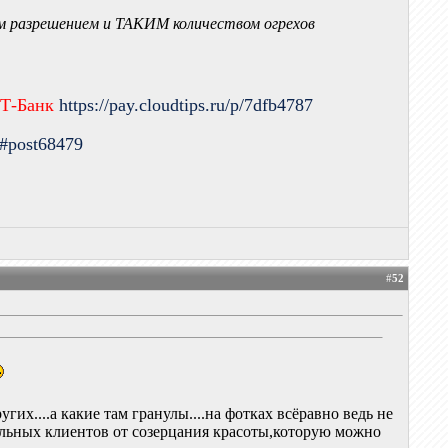
 разрешением и ТАКИМ количеством огрехов
 Т-Банк
https://pay.cloudtips.ru/p/7dfb4787
9#post68479
#
52
ругих....а какие там гранулы....на фотках всёравно ведь не
иальных клиентов от созерцания красоты,которую можно