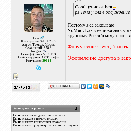
Цитата:
Сообщение от
ben
ps Тема ушла в обсуждение
Поэтому я ее закрываю.
NoMad
, Как мне показалось, 
крупному Российскому произво
Пол:
__________________
Регистрация: 24.01.2005
Адрес: Троицк, Москва
Форум существует, благода
Сообщений: 6,563
Images:
75
Сказал(а) спасибо: 2,153
Оформление доступа в зак
Поблагодарили: 1,035 раз(а)
Репутация:
39614
Поделиться…
Ваши права в разделе
Вы
не можете
создавать новые темы
Вы
не можете
отвечать в темах
Вы
не можете
прикреплять вложения
Вы
не можете
редактировать свои сообщения