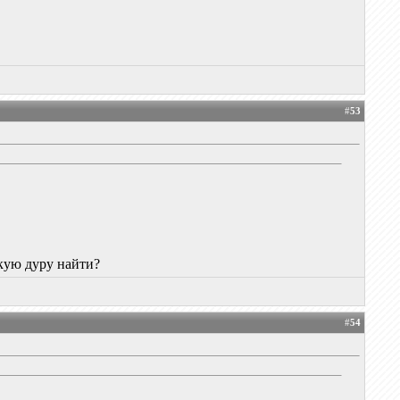
#
53
акую дуру найти?
#
54