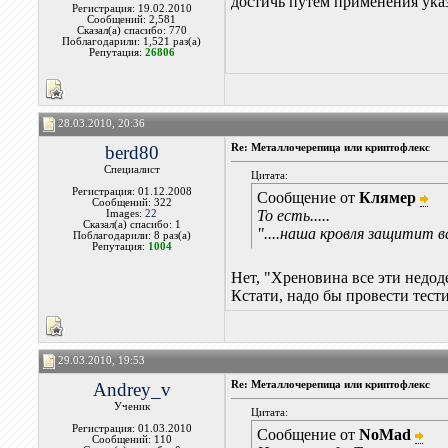
достичь путём применения указ
Регистрация: 19.02.2010
Сообщений: 2,581
Сказал(а) спасибо: 770
Поблагодарили: 1,521 раз(а)
Репутация:
26806
28.03.2010, 20:36
berd80
Re: Металлочерепица или криптофлекс
Специалист
Цитата:
Регистрация: 01.12.2008
Сообщение от
Клямер
Сообщений: 322
То есть.....
Images:
22
Сказал(а) спасибо: 1
"....наша кровля защитит в
Поблагодарили: 8 раз(а)
Репутация:
1004
Нет, "Хреновина все эти недоде
Кстати, надо бы провести тес
29.03.2010, 19:53
Andrey_v
Re: Металлочерепица или криптофлекс
Ученик
Цитата:
Регистрация: 01.03.2010
Сообщение от
NoMad
Сообщений: 110