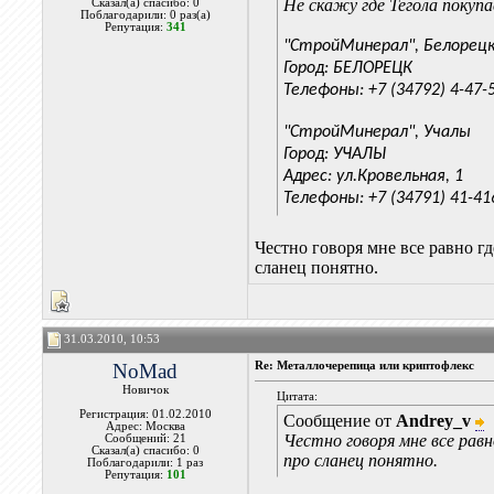
Не скажу где Тегола покупа
Сказал(а) спасибо: 0
Поблагодарили: 0 раз(а)
Репутация:
341
"СтройМинерал", Белорец
Город: БЕЛОРЕЦК
Телефоны: +7 (34792) 4-47-
"СтройМинерал", Учалы
Город: УЧАЛЫ
Адрес: ул.Кровельная, 1
Телефоны: +7 (34791) 41-41
Честно говоря мне все равно г
сланец понятно.
31.03.2010, 10:53
NoMad
Re: Металлочерепица или криптофлекс
Новичок
Цитата:
Регистрация: 01.02.2010
Сообщение от
Andrey_v
Адрес: Москва
Честно говоря мне все равн
Сообщений: 21
Сказал(а) спасибо: 0
про сланец понятно.
Поблагодарили: 1 раз
Репутация:
101