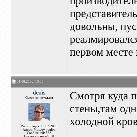
производитель
представитель
довольны, пус
реалмировался
первом месте 
31.08.2006, 13:33
denis
Смотря куда п
Супер консультант
стены,там одн
холодной кров
Регистрация: 19.02.2005
Адрес: Moscow region
Сообщений: 588
Сказал(а) спасибо: 0