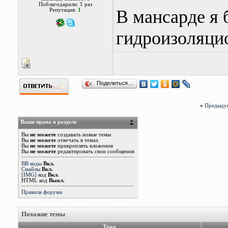
Поблагодарили: 1 раз
В мансарде я 
Репутация:
1
гидроизоляци
Поделиться…
«
Предыду
Ваши права в разделе
Вы
не можете
создавать новые темы
Вы
не можете
отвечать в темах
Вы
не можете
прикреплять вложения
Вы
не можете
редактировать свои сообщения
BB коды
Вкл.
Смайлы
Вкл.
[IMG]
код
Вкл.
HTML код
Выкл.
Правила форума
Похожие темы
Тема