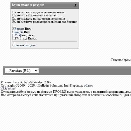
Ваши права в разделе
Вы
не можете
создавать новые темы
Вы
не можете
отвечать в темах
Вы
не можете
прикреплять вложения
Вы
не можете
редактировать свои сообщения
BB коды
Вкл.
Смайлы
Вкл.
[IMG]
код
Вкл.
HTML код
Выкл.
Правила форума
Текущее врем
Powered by vBulletin® Version 3.8.7
Copyright ©2000 - 2026, vBulletin Solutions, Inc. Перевод:
zCarot
vB.Sponsors
Отправляя любую форму на форуме KROI.RU вы соглашаетесь с политикой конфиденциальн
Все материалы могут использоваться при указании авторства и ссылки на www.kroi.ru, для 