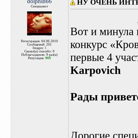
dolphin66
НУ ОЧЕНЬ ИНТ
Специалист
Вот и минула 
конкурс «Кров
Регистрация: 04.06.2010
Сообщений: 201
Images:
1
Сказал(а) спасибо: 0
первые 4 учас
Поблагодарили: 9 раз(а)
Репутация:
969
Karpovich
Рады привет
Дорогие спец