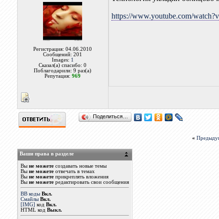
https://www.youtube.com/watch
Регистрация: 04.06.2010
Сообщений: 201
Images:
1
Сказал(а) спасибо: 0
Поблагодарили: 9 раз(а)
Репутация:
969
Поделиться…
«
Предыду
Ваши права в разделе
Вы
не можете
создавать новые темы
Вы
не можете
отвечать в темах
Вы
не можете
прикреплять вложения
Вы
не можете
редактировать свои сообщения
BB коды
Вкл.
Смайлы
Вкл.
[IMG]
код
Вкл.
HTML код
Выкл.