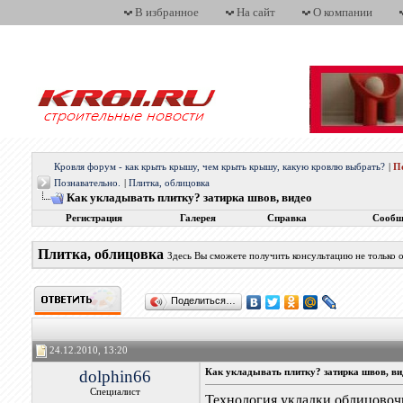
В избранное
На сайт
О компании
Кровля форум - как крыть крышу, чем крыть крышу, какую кровлю выбрать?
|
П
Познавательно.
|
Плитка, облицовка
Как укладывать плитку? затирка швов, видео
Регистрация
Галерея
Справка
Сообщ
Плитка, облицовка
Здесь Вы сможете получить консультацию не только о
Поделиться…
24.12.2010, 13:20
dolphin66
Как укладывать плитку? затирка швов, ви
Специалист
Технология укладки облицовоч