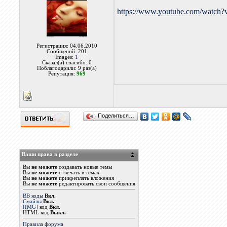
https://www.youtube.com/watc
Регистрация: 04.06.2010
Сообщений: 201
Images:
1
Сказал(а) спасибо: 0
Поблагодарили: 9 раз(а)
Репутация:
969
Поделиться…
Ваши права в разделе
Вы
не можете
создавать новые темы
Вы
не можете
отвечать в темах
Вы
не можете
прикреплять вложения
Вы
не можете
редактировать свои сообщения
BB коды
Вкл.
Смайлы
Вкл.
[IMG]
код
Вкл.
HTML код
Выкл.
Правила форума