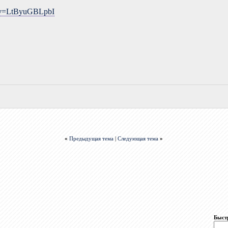
h?v=LtByuGBLpbI
«
Предыдущая тема
|
Следующая тема
»
Быст