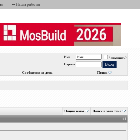
ты
Наши работы
Имя
Запомнить?
Пароль
Сообщения за день
Поиск
Опции темы
Поиск в этой теме
#
1