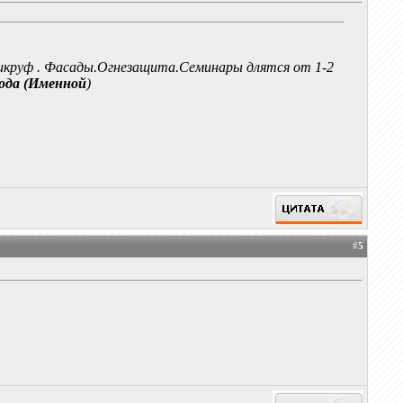
икруф . Фасады.Огнезащита.Семинары длятся от 1-2
года (Именной
)
#
5