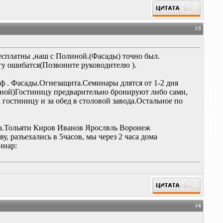
#
3
есплатны ,наш с Полиной.(Фасады) точно был.
огу ошибатся(Позвоните руководителю ).
 . Фасады.Огнезащита.Семинары длятся от 1-2 дня
нной)Гостиницу предварительно бронируют либо сами,
 гостиницу и за обед в столовой завода.Остальное по
ина.Тольяти Киров Иванов Ярослвль Воронеж
, разъехались в 5часов, мы через 2 часа дома
инар:
#
4