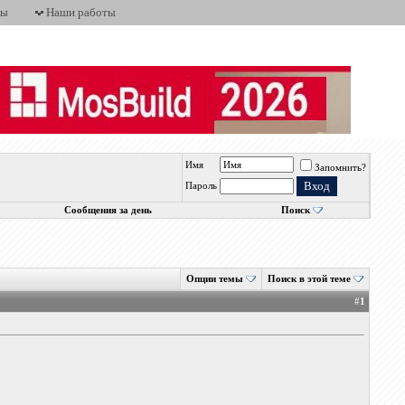
ты
Наши работы
Имя
Запомнить?
Пароль
Сообщения за день
Поиск
Опции темы
Поиск в этой теме
#
1