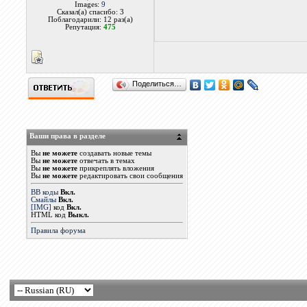
Images:
9
Сказал(а) спасибо: 3
Поблагодарили: 12 раз(а)
Репутация:
475
Поделиться…
Ваши права в разделе
Вы
не можете
создавать новые темы
Вы
не можете
отвечать в темах
Вы
не можете
прикреплять вложения
Вы
не можете
редактировать свои сообщения
BB коды
Вкл.
Смайлы
Вкл.
[IMG]
код
Вкл.
HTML код
Выкл.
Правила форума