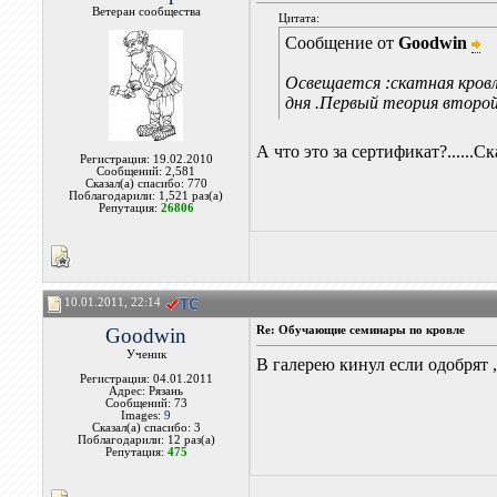
Ветеран сообщества
Цитата:
Сообщение от
Goodwin
Освещается :скатная кров
дня .Первый теория второй
А что это за сертификат?......Ск
Регистрация: 19.02.2010
Сообщений: 2,581
Сказал(а) спасибо: 770
Поблагодарили: 1,521 раз(а)
Репутация:
26806
10.01.2011, 22:14
Goodwin
Re: Обучающие семинары по кровле
Ученик
В галерею кинул если одобрят 
Регистрация: 04.01.2011
Адрес: Рязань
Сообщений: 73
Images:
9
Сказал(а) спасибо: 3
Поблагодарили: 12 раз(а)
Репутация:
475