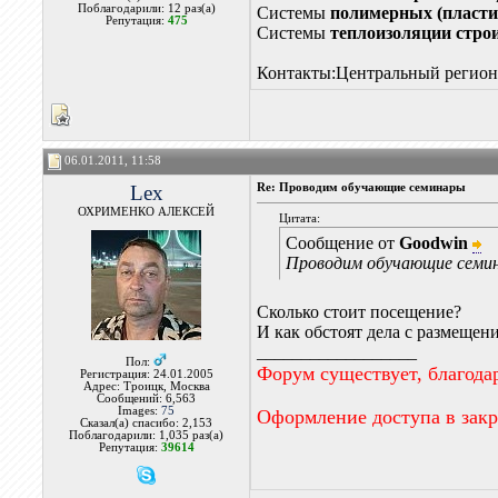
Поблагодарили: 12 раз(а)
Системы
полимерных (пласти
Репутация:
475
Системы
теплоизоляции стро
Контакты:Центральный регион и
06.01.2011, 11:58
Lex
Re: Проводим обучающие семинары
ОХРИМЕНКО АЛЕКСЕЙ
Цитата:
Сообщение от
Goodwin
Проводим обучающие семи
Сколько стоит посещение?
И как обстоят дела с размещен
__________________
Пол:
Форум существует, благода
Регистрация: 24.01.2005
Адрес: Троицк, Москва
Сообщений: 6,563
Images:
75
Оформление доступа в зак
Сказал(а) спасибо: 2,153
Поблагодарили: 1,035 раз(а)
Репутация:
39614