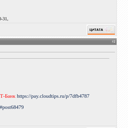
-31,
#
2
 Т-Банк
https://pay.cloudtips.ru/p/7dfb4787
9#post68479