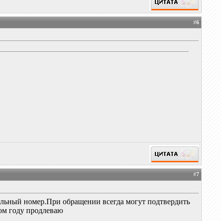
#
6
#
7
альный номер.При обращении всегда могут подтвердить
том году продлеваю