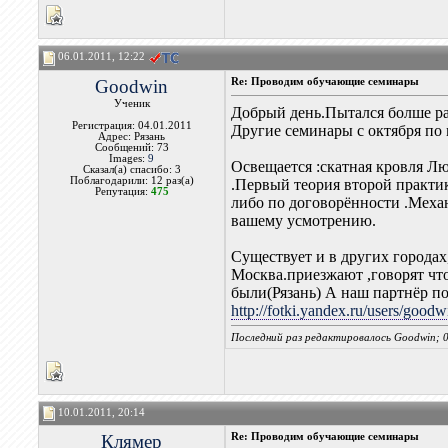
06.01.2011, 12:22
Goodwin
Re: Проводим обучающие семинары
Ученик
Добрый день.Пытался болше ра
Регистрация: 04.01.2011
Другие семинары с октября по 
Адрес: Рязань
Сообщений: 73
Images:
9
Освещается :скатная кровля Л
Сказал(а) спасибо: 3
Поблагодарили: 12 раз(а)
.Первый теория второй практи
Репутация:
475
либо по договорённости .Механ
вашему усмотрению.
Существует и в других города
Москва.приезжают ,говорят что
были(Рязань) А наш партнёр п
http://fotki.yandex.ru/users/good
Последний раз редактировалось Goodwin; 0
10.01.2011, 20:14
Клямер
Re: Проводим обучающие семинары