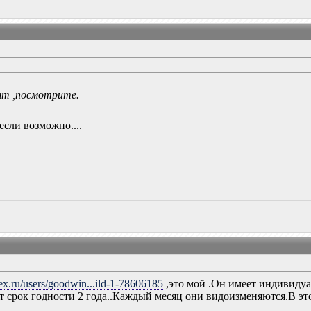
рят ,посмотрите.
если возможно....
dex.ru/users/goodwin...ild-1-78606185
,это мой .Он имеет индивиду
ет срок годности 2 года..Каждый месяц они видоизменяются.В э