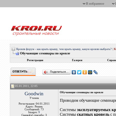
В избранное
Кровля форум - как крыть крышу, чем крыть крышу, какую кровлю выбрать?
|
Обучающие семинары по кровле
Регистрация
Галерея
Справ
Поделиться…
05.01.2011, 22:05
Goodwin
Обучающие семинары по кровле
Ученик
Проводим обучающие семинар
Регистрация: 04.01.2011
Адрес: Рязань
Системы
эксплуатируемых к
Сообщений: 73
Images:
9
Системы
скатных кровель
с п
Сказал(а) спасибо: 3