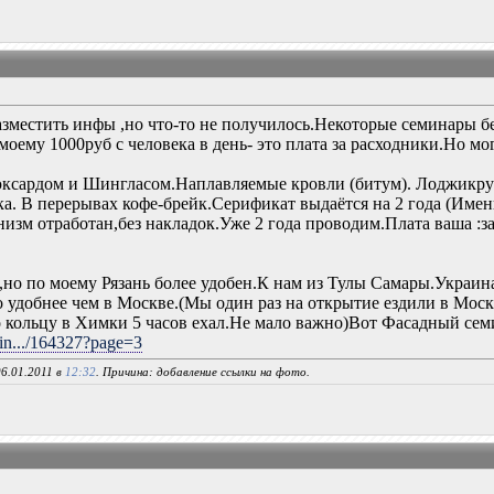
зместить инфы ,но что-то не получилось.Некоторые семинары б
моему 1000руб с человека в день- это плата за расходники.Но м
юксардом и Шингласом.Наплавляемые кровли (битум). Лоджикруф
ка. В перерывах кофе-брейк.Серификат выдаётся на 2 года (Име
изм отработан,без накладок.Уже 2 года проводим.Плата ваша :за
х,но по моему Рязань более удобен.К нам из Тулы Самары.Укра
 удобнее чем в Москве.(Мы один раз на открытие ездили в Москву
о кольцу в Химки 5 часов ехал.Не мало важно)Вот Фасадный сем
win.../164327?page=3
6.01.2011 в
12:32
. Причина: добавление ссылки на фото.