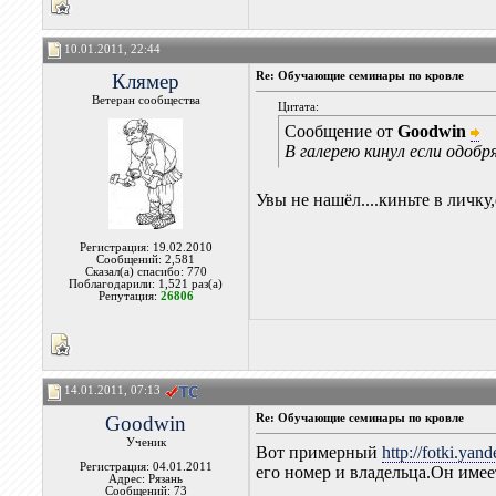
10.01.2011, 22:44
Клямер
Re: Обучающие семинары по кровле
Ветеран сообщества
Цитата:
Сообщение от
Goodwin
В галерею кинул если одоб
Увы не нашёл....киньте в личку,
Регистрация: 19.02.2010
Сообщений: 2,581
Сказал(а) спасибо: 770
Поблагодарили: 1,521 раз(а)
Репутация:
26806
14.01.2011, 07:13
Goodwin
Re: Обучающие семинары по кровле
Ученик
Вот примерный
http://fotki.yan
Регистрация: 04.01.2011
его номер и владельца.Он име
Адрес: Рязань
Сообщений: 73