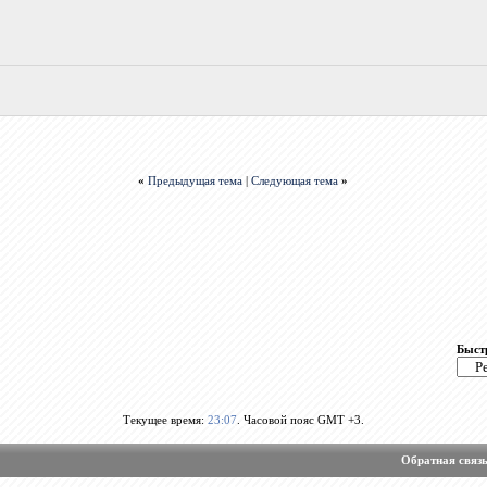
«
Предыдущая тема
|
Следующая тема
»
Быст
Текущее время:
23:07
. Часовой пояс GMT +3.
Обратная связ