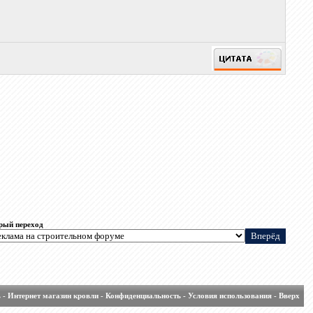
рый переход
ь
-
Интернет магазин кровли
-
Конфиденциальность
-
Условия использования
-
Вверх