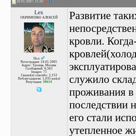
20.01.2007, 11:10
Lex
Развитие таки
ОХРИМЕНКО АЛЕКСЕЙ
непосредствен
кровли. Когда
кровлей(холод
Пол:
Регистрация: 24.01.2005
эксплуатирова
Адрес: Троицк, Москва
Сообщений: 6,563
Images:
75
служило скла
Сказал(а) спасибо: 2,153
Поблагодарили: 1,035 раз(а)
Репутация:
39614
проживания в 
последствии н
его стали исп
утепленное ж