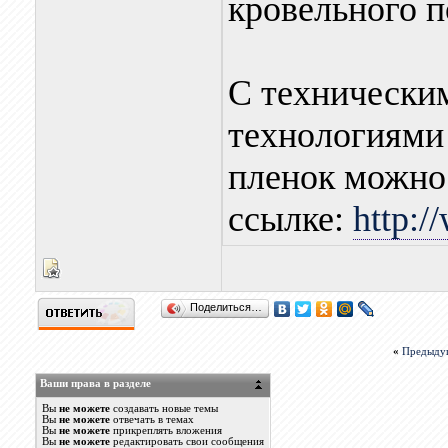
кровельного п
С технически
технологиями
пленок можно
ссылке:
http:/
Поделиться…
«
Предыду
Ваши права в разделе
Вы
не можете
создавать новые темы
Вы
не можете
отвечать в темах
Вы
не можете
прикреплять вложения
Вы
не можете
редактировать свои сообщения