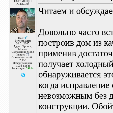
ОХРИМЕНКО
АЛЕКСЕЙ
Читаем и обсуждае
Довольно часто вст
Пол:
построив дом из к
Регистрация:
24.01.2005
Адрес: Троицк,
Москва
применив достаточ
Сообщений: 6,563
Images:
75
Сказал(а) спасибо:
2,153
получает холодный
Поблагодарили:
1,035 раз(а)
Репутация:
39614
обнаруживается это
когда исправление
невозможным без д
конструкции. Обой