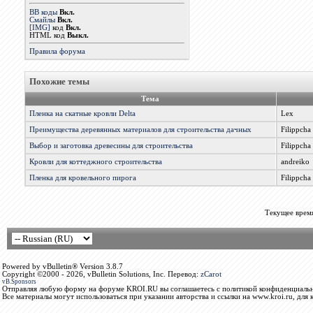
BB коды
Вкл.
Смайлы
Вкл.
[IMG]
код
Вкл.
HTML код
Выкл.
Правила форума
Похожие темы
Тема
Пленка на скатные кровли Delta
Lex
Преимущества деревянных материалов для строительства дачных
Filippcha
Выбор и заготовка древесины для строительства
Filippcha
Кровли для коттеджного строительства
andreiko
Пленка для кровельного пирога
Filippcha
Текущее врем
Powered by vBulletin® Version 3.8.7
Copyright ©2000 - 2026, vBulletin Solutions, Inc. Перевод:
zCarot
vB.Sponsors
Отправляя любую форму на форуме KROI.RU вы соглашаетесь с политикой конфиденциальн
Все материалы могут использоваться при указании авторства и ссылки на www.kroi.ru, для 