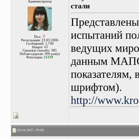
Администратор
стали
Представлены
испытаний по
Пол:
Регистрация: 23.03.2006
Сообщений: 1,740
ведущих миро
Images:
43
Сказал(а) спасибо: 385
Поблагодарили: 390 раз(а)
данным МАПОС
Репутация:
21219
показателям,
шрифтом).
http://www.kro
20.04.2007, 09:09