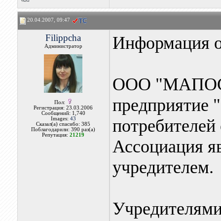
20.04.2007, 09:47
Filippcha
Информация о
Администратор
ООО "МАПОС-т
предприятие 
Пол:
Регистрация: 23.03.2006
Сообщений: 1,740
Images:
43
потребителей 
Сказал(а) спасибо: 385
Поблагодарили: 390 раз(а)
Репутация:
21219
Ассоциация я
учредителем.
Учредителям