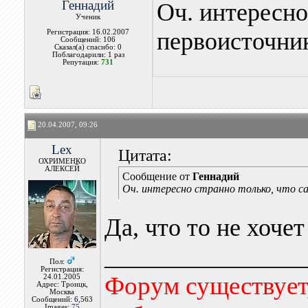
Геннадий
Оч. интересно
Ученик
первоисточник
Регистрация: 16.02.2007
Сообщений: 106
Сказал(а) спасибо: 0
Поблагодарили: 1 раз
Репутация:
731
20.04.2007, 09:26
Lex
Цитата:
ОХРИМЕНКО
АЛЕКСЕЙ
Сообщение от
Геннадий
Оч. интересно странно только, что с
Да, что то не хоче
________________
Пол:
Регистрация:
Форум существует,
24.01.2005
Адрес: Троицк,
Москва
Сообщений: 6,563
Images:
75