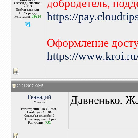
добродетель, подд
Сказал(а) спасибо:
2,153
Поблагодарили:
https://pay.cloudti
1,035 раз(а)
Репутация:
39614
Оформление досту
https://www.kroi.r
20.04.2007, 09:45
Геннадий
Давненько. Жа
Ученик
Регистрация: 16.02.2007
Сообщений: 106
Сказал(а) спасибо: 0
Поблагодарили: 1 раз
Репутация:
731