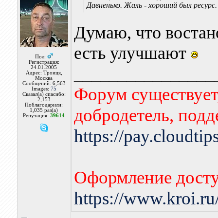
Давненько. Жаль - хороший был ресурс.
Думаю, что востано
есть улучшают
Пол:
Регистрация:
________________
24.01.2005
Адрес: Троицк,
Москва
Сообщений: 6,563
Форум существует,
Images:
75
Сказал(а) спасибо:
2,153
Поблагодарили:
добродетель, подд
1,035 раз(а)
Репутация:
39614
https://pay.cloudti
Оформление досту
https://www.kroi.r