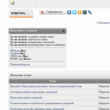
Поделиться…
«
Предыду
Ваши права в разделе
Вы
не можете
создавать новые темы
Вы
не можете
отвечать в темах
Вы
не можете
прикреплять вложения
Вы
не можете
редактировать свои сообщения
BB коды
Вкл.
Смайлы
Вкл.
[IMG]
код
Вкл.
HTML код
Выкл.
Правила форума
Похожие темы
Тема
Краткий обзор рынка кухонных моек из нержавеющей стали
Filippcha
Алгоритм выбора напольных покрытий
Filippcha
Виды напольных покрытий
Filippcha
Отличительные особенности декоративных покрытий
Filippcha
Проблемы качества лакокрасочных покрытий
Filippcha