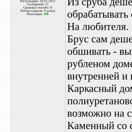
Из сруба деше
Регистрация: 28.02.2012
Сообщений: 11
Сказал(а) спасибо: 0
обрабатывать 
Поблагодарили: 0 раз(а)
Репутация:
160
На любителя.
Брус сам деше
обшивать - вы
рубленом доме
внутренней и
Каркасный до
полиуретаново
возможно на с
Каменный со с