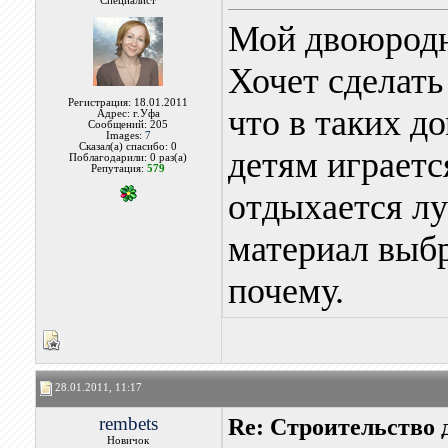
Специалист
Мой двоюродн
Хочет сделать 
Регистрация: 18.01.2011
что в таких д
Адрес: г.Уфа
Сообщений: 205
Images:
7
Сказал(а) спасибо: 0
детям играетс
Поблагодарили: 0 раз(а)
Репутация:
579
отдыхается л
материал выбр
почему.
28.01.2011, 11:17
rembets
Re: Строительство 
Новичок