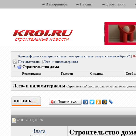
В избранное
На сайт
О компании
Кровля форум - как крыть крышу, чем крыть крышу, какую кровлю выбрать?
|
П
Познавательно.
|
Лесо- и пиломатериалы
Строительство дома
Регистрация
Галерея
Справка
Сообщ
Лесо- и пиломатериалы
Строительный лес: евровагонка, вагонка, доска
Поделиться…
28.01.2011, 09:26
Злата
Строительство дом