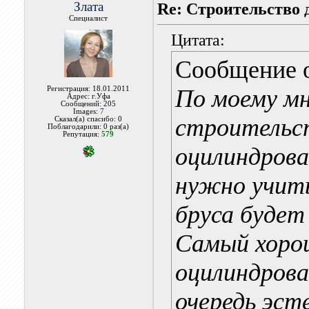
Злата
Re: Строительство 
Специалист
Цитата:
Сообщение 
Регистрация: 18.01.2011
По моему мн
Адрес: г.Уфа
Сообщений: 205
Images:
7
строительст
Сказал(а) спасибо: 0
Поблагодарили: 0 раз(а)
Репутация:
579
оцилиндрова
нужно учиты
бруса будет
Самый хоро
оцилиндрова
очередь эст