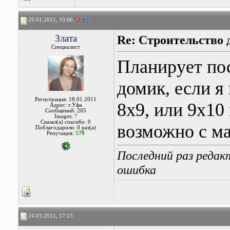
29.01.2011, 10:06
Злата
Re: Строительство 
Специалист
Планирует по
домик, если я
Регистрация: 18.01.2011
8х9, или 9х10
Адрес: г.Уфа
Сообщений: 205
Images:
7
Сказал(а) спасибо: 0
возможно с ма
Поблагодарили: 0 раз(а)
Репутация:
579
Последний раз редак
ошибка
24.03.2011, 17:13