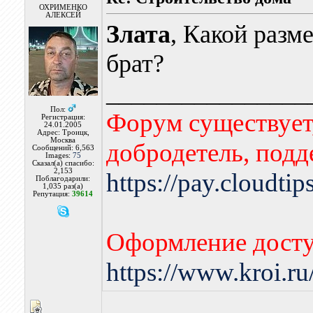
ОХРИМЕНКО
АЛЕКСЕЙ
Злата
, Какой разм
брат?
________________
Пол:
Форум существует,
Регистрация:
24.01.2005
Адрес: Троицк,
Москва
добродетель, подд
Сообщений: 6,563
Images:
75
Сказал(а) спасибо:
2,153
https://pay.cloudti
Поблагодарили:
1,035 раз(а)
Репутация:
39614
Оформление досту
https://www.kroi.r