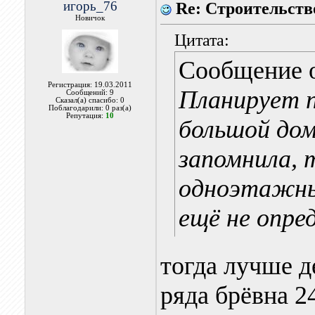
игорь_76
Re: Строительств
Новичок
Цитата:
Сообщение 
Регистрация: 19.03.2011
Планирует 
Сообщений: 9
Сказал(а) спасибо: 0
Поблагодарили: 0 раз(а)
Репутация:
10
большой дом
запомнила, т
одноэтажны
ещё не опред
тогда лучше де
ряда брёвна 2