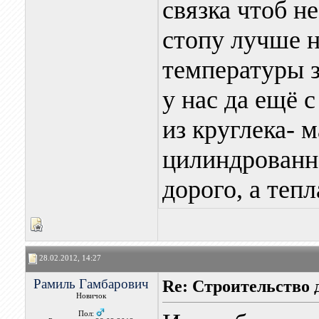
связка чтоб н
стопу лучше н
температуры з
у нас да ещё 
из круглека- 
цилиндрованно
дорого, а тепл
28.02.2012, 14:27
Рамиль Гамбарович
Re: Строительство 
Новичок
Пол: