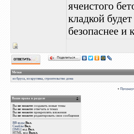
ячеистого бет
кладкой будет
безопаснее и 
Поделиться…
Метки
из бруса
,
из кругляка
,
строительство дома
«
Предыду
Ваши права в разделе
Вы
не можете
создавать новые темы
Вы
не можете
отвечать в темах
Вы
не можете
прикреплять вложения
Вы
не можете
редактировать свои сообщения
BB коды
Вкл.
Смайлы
Вкл.
[IMG]
код
Вкл.
HTML код
Выкл.