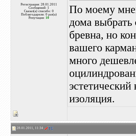
Регистрация: 28.01.2011
По моему мне
Сообщений: 1
Сказал(а) спасибо: 0
Поблагодарили: 0 раз(а)
Репутация:
10
дома выбрать
бревна, но ко
вашего карман
много дешевл
оцилиндрован
эстетический 
изоляция.
28.01.2011, 11:34